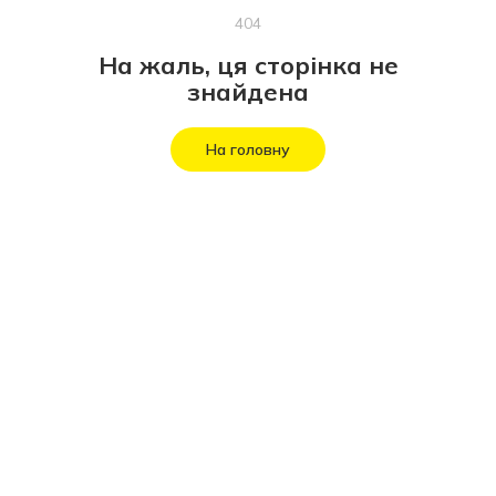
404
На жаль, ця сторінка не
знайдена
На головну