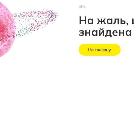
404
На жаль, 
знайдена
На головну