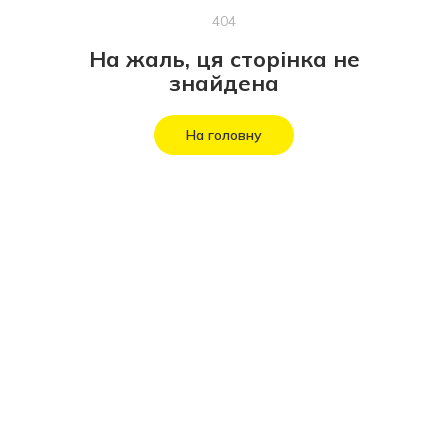
404
На жаль, ця сторінка не
знайдена
На головну