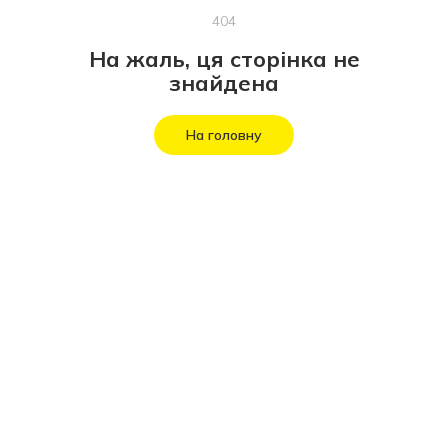
404
На жаль, ця сторінка не
знайдена
На головну