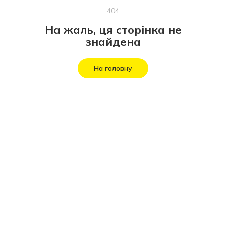
404
На жаль, ця сторінка не
знайдена
На головну