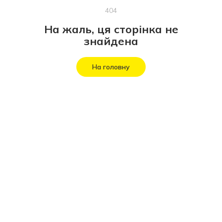
404
На жаль, ця сторінка не
знайдена
На головну