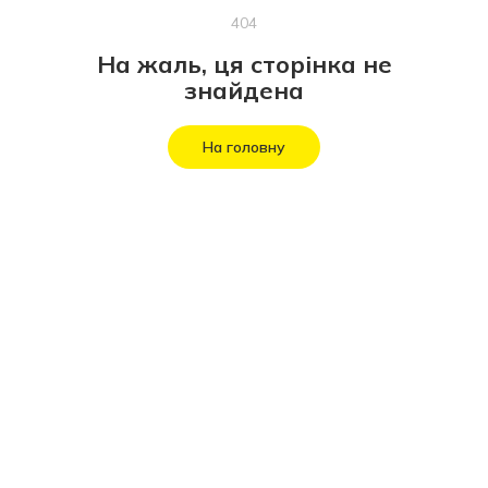
404
На жаль, ця сторінка не
знайдена
На головну