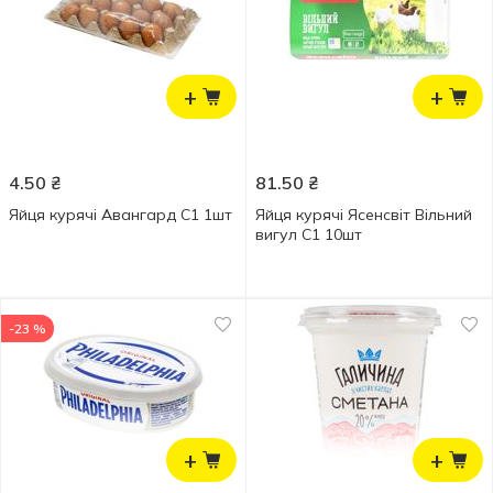
+
+
4.50
₴
81.50
₴
Яйця курячі Авангард С1 1шт
Яйця курячі Ясенсвіт Вільний
вигул С1 10шт
-23 %
+
+