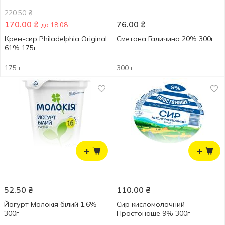
220.50
₴
170.00
₴
76.00
₴
до 18.08
Крем-сир Philadelphia Original
Сметана Галичина 20% 300г
61% 175г
175 г
300 г
+
+
52.50
₴
110.00
₴
Йогурт Молокія білий 1,6%
Сир кисломолочний
300г
Простонаше 9% 300г