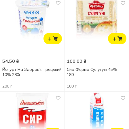
+
+
54.50
₴
100.00
₴
Йогурт На Здоров'я Грецький
Сир Ферма Сулугуні 45%
10% 280г
180г
280 г
180 г