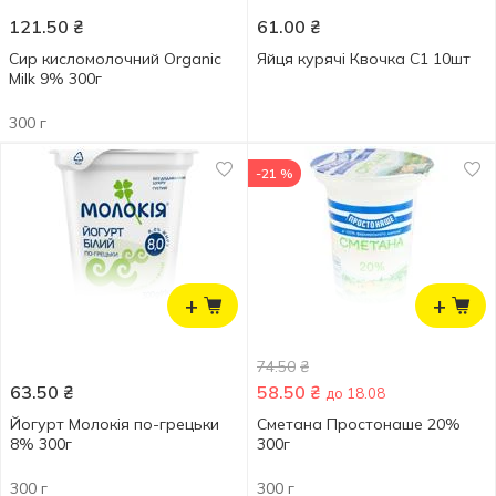
121.50
₴
61.00
₴
Сир кисломолочний Organic
Яйця курячі Квочка С1 10шт
Milk 9% 300г
300 г
-21 %
+
+
74.50
₴
63.50
₴
58.50
₴
до 18.08
Йогурт Молокія по-грецьки
Сметана Простонаше 20%
8% 300г
300г
300 г
300 г