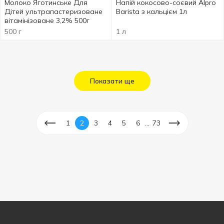
Молоко Яготинське Для
Напій кокосово-соєвий Alpro
Дітей ультрапастеризоване
Barista з кальцієм 1л
вітамінізоване 3,2% 500г
500 г
1 л
Показати ще
...
1
2
3
4
5
6
73