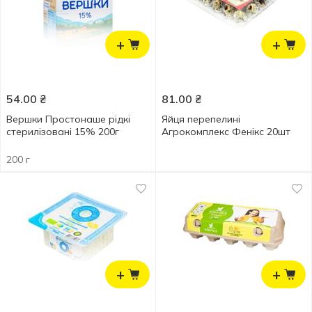
+
+
54.00
₴
81.00
₴
Вершки Простонаше рідкі
Яйця перепелині
стерилізовані 15% 200г
Агрокомплекс Фенікс 20шт
200 г
+
+