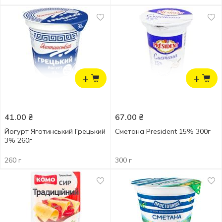
+
+
41.00
₴
67.00
₴
Йогурт Яготинський Грецький
Сметана President 15% 300г
3% 260г
260 г
300 г