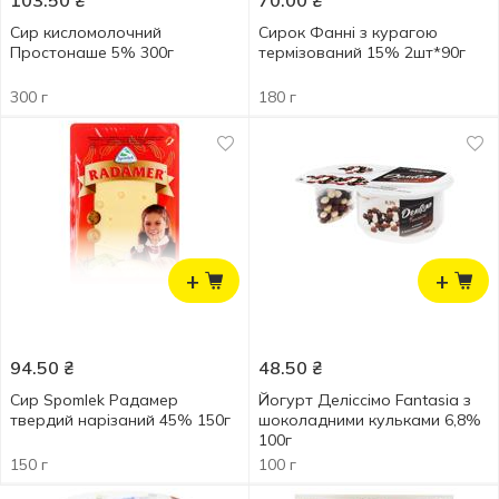
103.50
₴
70.00
₴
Сир кисломолочний
Сирок Фанні з курагою
Простонаше 5% 300г
термізований 15% 2шт*90г
300 г
180 г
+
+
94.50
₴
48.50
₴
Сир Spomlek Радамер
Йогурт Деліссімо Fantasia з
твердий нарізаний 45% 150г
шоколадними кульками 6,8%
100г
150 г
100 г