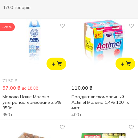
1700 товарів
-20 %
+
+
71.50
₴
57.00
₴
110.00
₴
до 18.08
Молоко Наше Молоко
Продукт кисломолочный
ультрапастеризоване 2,5%
Actimel Малина 1,4% 100г х
950г
4шт
950 г
400 г