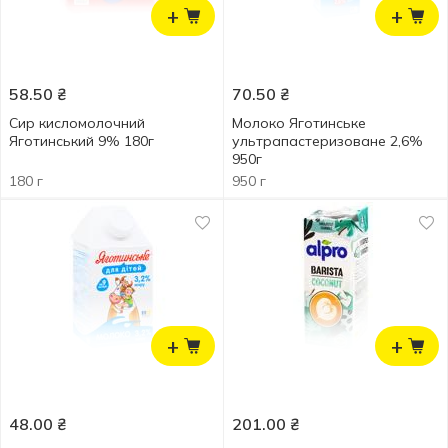
+
+
58.50
₴
70.50
₴
Сир кисломолочний
Молоко Яготинське
Яготинський 9% 180г
ультрапастеризоване 2,6%
950г
180 г
950 г
+
+
48.00
₴
201.00
₴