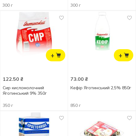
300 г
300 г
+
+
122.50
₴
73.00
₴
Сир кисломолочний
Кефір Яготинський 2,5% 850г
Яготинський 9% 350г
350 г
850 г