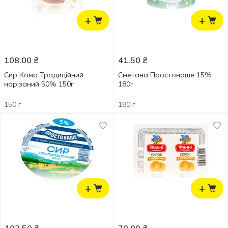
+
+
108.00
₴
41.50
₴
Сир Комо Традиційний
Сметана Простонаше 15%
нарізаний 50% 150г
180г
150 г
180 г
+
+