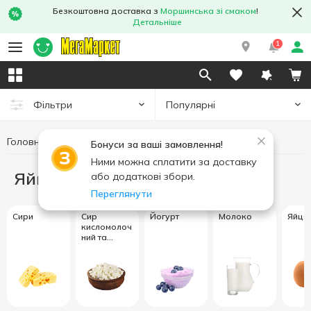
Безкоштовна доставка з
Моршинська зі смаком
!
Детальніше
1
Популярні
Фільтри
Головна
Яйця та молочні продукти
Бонуси за ваші замовлення!
Ними можна сплатити за доставку
Яйця та молочні продукти
або додаткові збори.
Переглянути
Сири
Сир
Йогурт
Молоко
Яйця
кисломолоч
ний та
сиркові
вироби