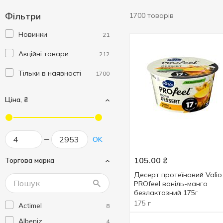
Фільтри
1700 товарів
Новинки
21
Акційні товари
212
Тільки в наявності
1700
Ціна, ₴
OK
105.00
₴
Торгова марка
Десерт протеїновий Valio
PROfeel ваніль-манго
безлактозний 175г
175 г
Actimel
8
Albeniz
4