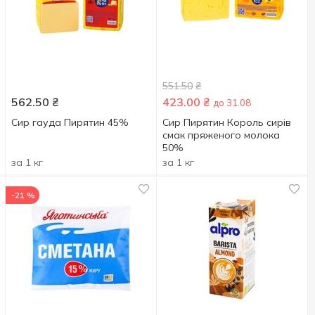
551.50
₴
562.50
₴
423.00
₴
до 31.08
Сир гауда Пирятин 45%
Сир Пирятин Король сирів
смак пряженого молока
50%
за 1 кг
за 1 кг
-21 %