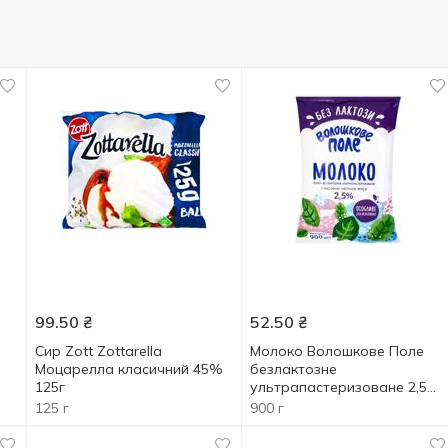
99.50
₴
52.50
₴
Сир Zott Zottarella
Молоко Волошкове Поле
Моцарелла класичний 45%
безлактозне
125г
ультрапастеризоване 2,5%
900г
125 г
900 г