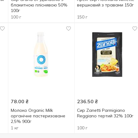
блакитною пліснявою 50%
вершковий з травами 150г
100г
100 г
150 г
78.00
₴
236.50
₴
Молоко Organic Milk
Сир Zanetti Parmigiano
органічне пастеризоване
Reggiano тертий 32% 100г
2,5% 900г
1 кг
100 г