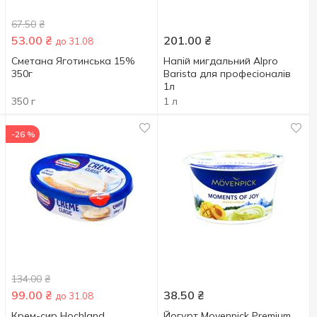
67.50
₴
53.00
₴
201.00
₴
до 31.08
Сметана Яготинська 15%
Напій мигдальний Alpro
350г
Barista для професіоналів
1л
350 г
1 л
-26 %
134.00
₴
99.00
₴
38.50
₴
до 31.08
Крем-сир Hochland
Йогурт Movenpick Premium