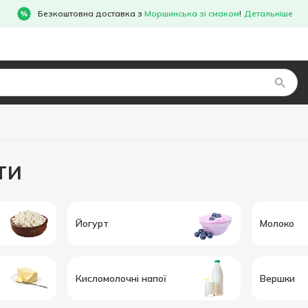
Безкоштовна доставка з
Моршинська зі смаком
!
Детальніше
ти
Йогурт
Молоко
Кисломолочні напої
Вершки