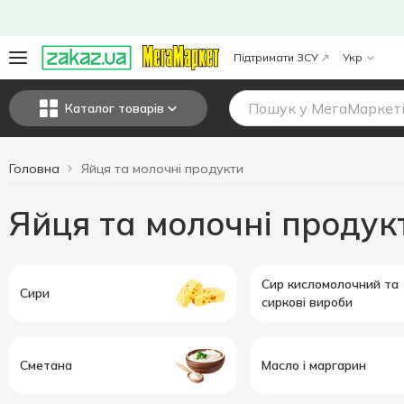
Підтримати ЗСУ
Укр
Каталог товарів
Головна
Яйця та молочні продукти
Яйця та молочні продук
Сир кисломолочний та
Сири
сиркові вироби
Сметана
Масло і маргарин