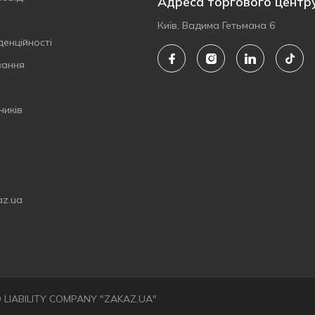
Адреса торгового центр
Київ, Вадима Гетьмана 6
денційності
вання
ників
az.ua
ED LIABILITY COMPANY "ZAKAZ.UA"