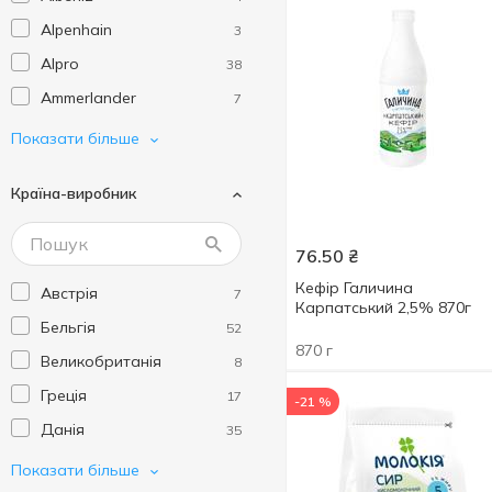
Alpenhain
3
Alpro
38
Ammerlander
7
Amstelland
1
Показати більше
Arina
1
Країна-виробник
Arla
11
Auver Mont
1
76.50
₴
Babybel
1
Кефір Галичина
Австрія
7
BALLARINI
1
Карпатський 2,5% 870г
Бельгія
52
Beemster
2
870 г
Великобританія
8
Belgomilk
5
Греція
17
-21 %
Bellezza
1
Данія
35
Bergader
3
Кіпр
3
Показати більше
Biraghi
11