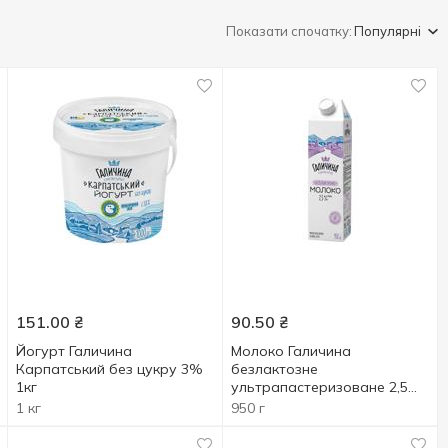
Показати спочатку:
Популярні
151.00
₴
90.50
₴
Йогурт Галичина
Молоко Галичина
Карпатський без цукру 3%
безлактозне
1кг
ультрапастеризоване 2,5%
950г
1 кг
950 г