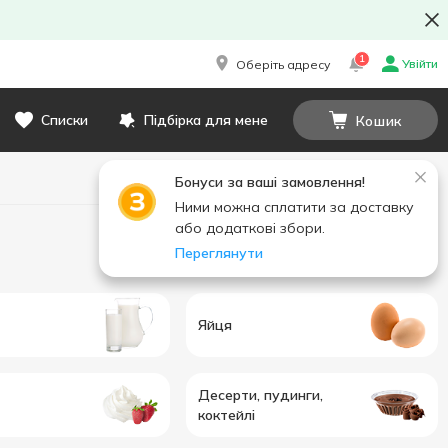
1
Увійти
Оберіть адресу
Списки
Підбірка для мене
Кошик
Бонуси за ваші замовлення!
Ними можна сплатити за доставку
або додаткові збори.
Переглянути
Яйця
Десерти, пудинги,
коктейлі