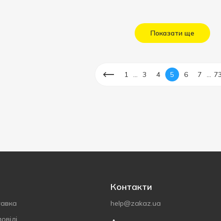
Показати ще
...
...
1
3
4
5
6
7
7
Контакти
тавка
help@zakaz.ua
овіді