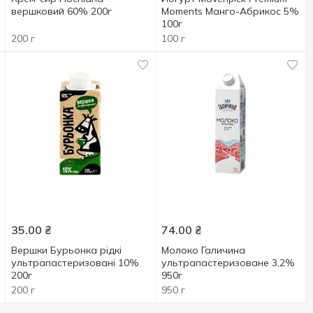
вершковий 60% 200г
Moments Манго-Абрикос 5%
100г
200 г
100 г
35.00
₴
74.00
₴
Вершки Бурьонка рідкі
Молоко Галичина
ультрапастеризовані 10%
ультрапастеризоване 3,2%
200г
950г
200 г
950 г