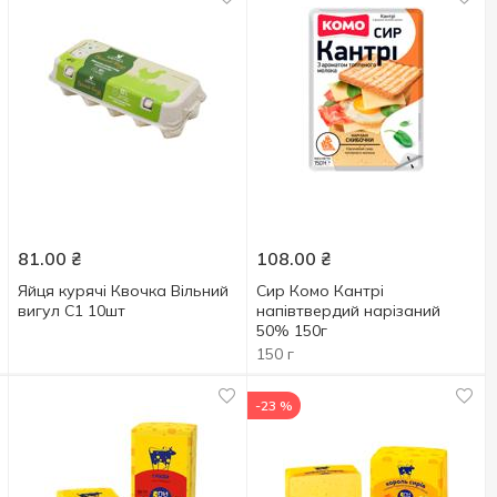
81.00
₴
108.00
₴
Яйця курячі Квочка Вільний
Сир Комо Кантрі
вигул С1 10шт
напівтвердий нарізаний
50% 150г
150 г
-23 %