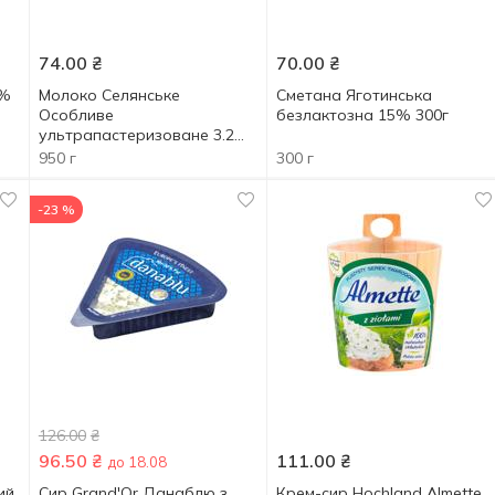
74.00
₴
70.00
₴
2%
Молоко Селянське
Сметана Яготинська
Особливе
безлактозна 15% 300г
ультрапастеризоване 3.2%
950г
950 г
300 г
-23 %
126.00
₴
96.50
₴
111.00
₴
до 18.08
ий
Сир Grand'Or Данаблю з
Крем-сир Hochland Almette