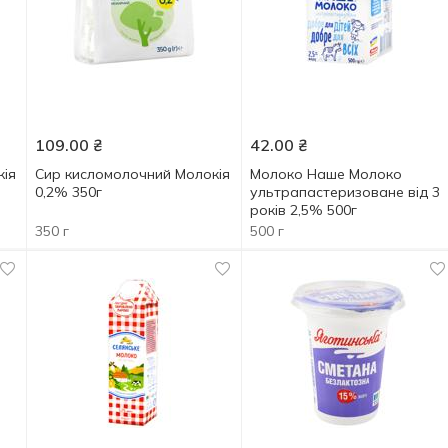
109.00
₴
42.00
₴
кія
Сир кисломолочний Молокія
Молоко Наше Молоко
0,2% 350г
ультрапастеризоване від 3
років 2,5% 500г
350 г
500 г