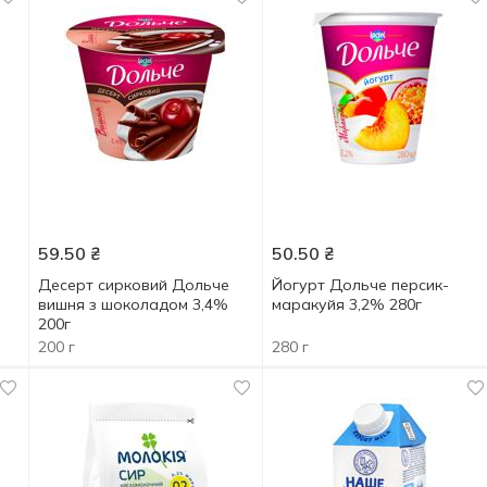
59.50
₴
50.50
₴
Десерт сирковий Дольче
Йогурт Дольче персик-
вишня з шоколадом 3,4%
маракуйя 3,2% 280г
200г
200 г
280 г