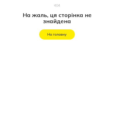
404
На жаль, ця сторінка не
знайдена
На головну