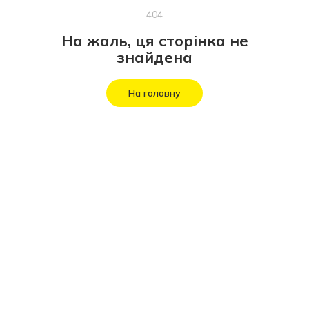
404
На жаль, ця сторінка не
знайдена
На головну