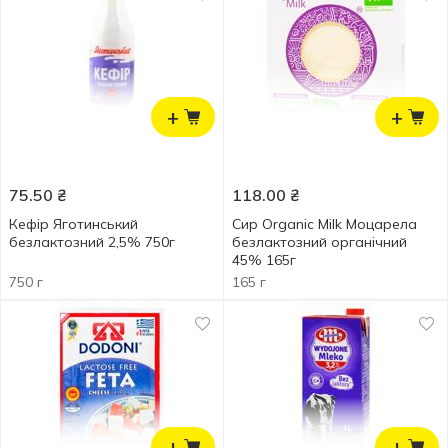
+
+
75.50
₴
118.00
₴
Кефір Яготинський
Сир Organic Milk Моцарела
безлактозний 2,5% 750г
безлактозний органічний
45% 165г
750 г
165 г
+
+