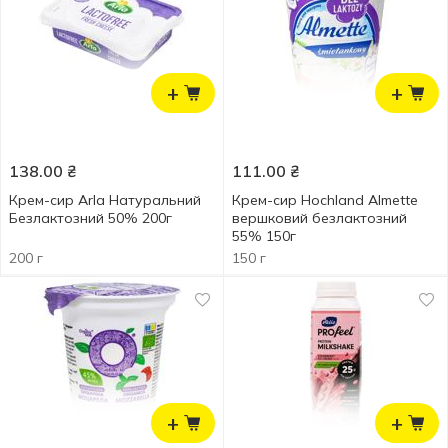
+
+
138.00
₴
111.00
₴
Крем-сир Arla Натуральний
Крем-сир Hochland Almette
Безлактозний 50% 200г
вершковий безлактозний
55% 150г
200 г
150 г
+
+