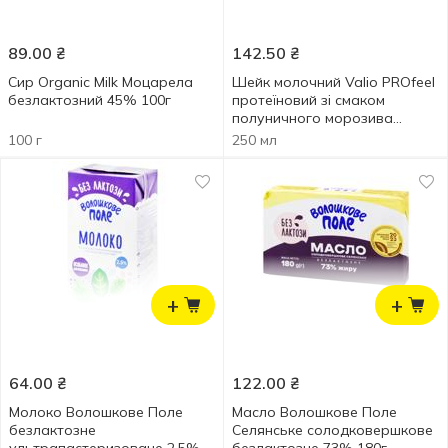
89.00
₴
142.50
₴
Сир Organic Milk Моцарела
Шейк молочний Valio PROfeel
безлактозний 45% 100г
протеїновий зі смаком
полуничного морозива
безлактозний 250мл
100 г
250 мл
+
+
64.00
₴
122.00
₴
Молоко Волошкове Поле
Масло Волошкове Поле
безлактозне
Селянське солодковершкове