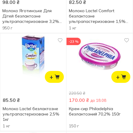
98.00
₴
82.50
₴
Молоко Яготинське Для
Молоко Lactel Comfort
Дітей безлактозне
безлактозне
ультрапастеризоване 3,2%
ультрапастеризоване 1,5%
950г
1000г
950 г
1 кг
-23 %
+
+
220.50
₴
85.50
₴
170.00
₴
до 18.08
Молоко Lactel безлактозне
Крем-сир Philadelphia
ультрапастеризоване 2,5%
безлактозний 70,2% 150г
1кг
1 кг
150 г