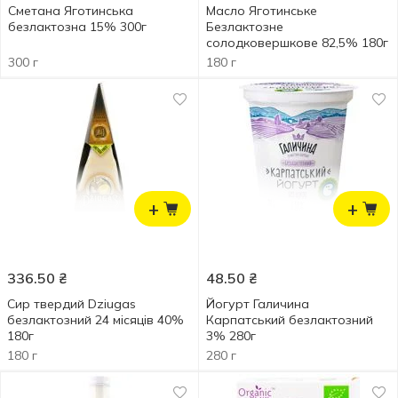
Сметана Яготинська
Масло Яготинське
безлактозна 15% 300г
Безлактозне
солодковершкове 82,5% 180г
300 г
180 г
+
+
336.50
₴
48.50
₴
Сир твердий Dziugas
Йогурт Галичина
безлактозний 24 місяців 40%
Карпатський безлактозний
180г
3% 280г
180 г
280 г