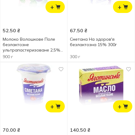
+
+
52.50
₴
67.50
₴
Молоко Волошкове Поле
Сметана На здоров'я
безлактозне
безлактозна 15% 300г
ультрапастеризоване 2,5%
900г
900 г
300 г
+
+
70.00
₴
140.50
₴