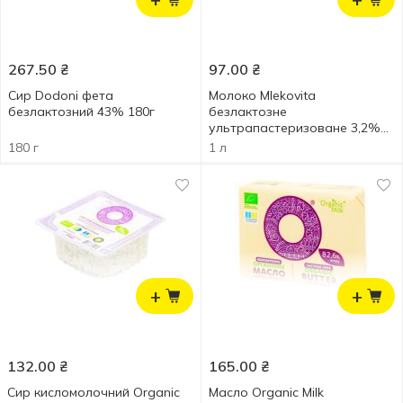
267.50
₴
97.00
₴
Сир Dodoni фета
Молоко Mlekovita
безлактозний 43% 180г
безлактозне
ультрапастеризоване 3,2%
1л
180 г
1 л
+
+
132.00
₴
165.00
₴
Сир кисломолочний Organic
Масло Organic Milk