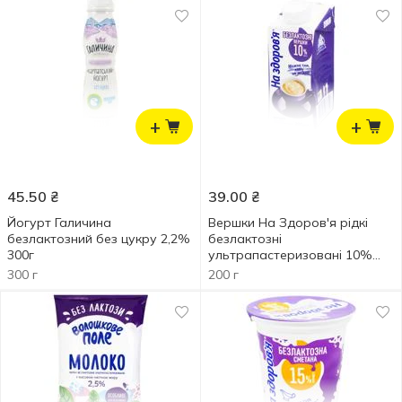
+
+
45.50
₴
39.00
₴
Йогурт Галичина
Вершки На Здоров'я рідкі
безлактозний без цукру 2,2%
безлактозні
300г
ультрапастеризовані 10%
200г
300 г
200 г