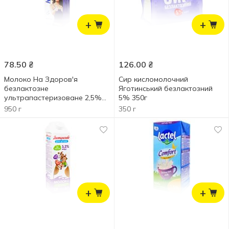
+
+
78.50
₴
126.00
₴
Молоко На Здоров'я
Сир кисломолочний
безлактозне
Яготинський безлактозний
ультрапастеризоване 2,5%
5% 350г
950г
950 г
350 г
+
+