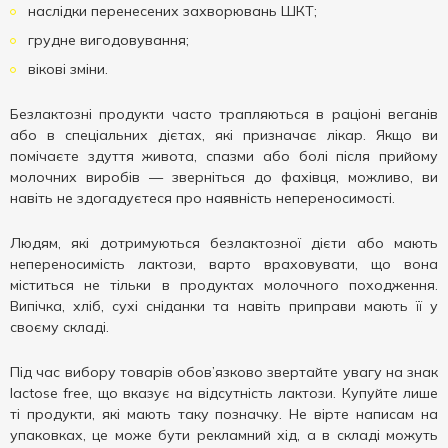
наслідки перенесених захворювань ШКТ;
грудне вигодовування;
вікові зміни.
Безлактозні продукти часто трапляються в раціоні веганів
або в спеціальних дієтах, які призначає лікар. Якщо ви
помічаєте здуття живота, спазми або болі після прийому
молочних виробів — зверніться до фахівця, можливо, ви
навіть не здогадуєтеся про наявність непереносимості.
Людям, які дотримуються безлактозної дієти або мають
непереносимість лактози, варто враховувати, що вона
міститься не тільки в продуктах молочного походження.
Випічка, хліб, сухі сніданки та навіть приправи мають її у
своєму складі.
Під час вибору товарів обов’язково звертайте увагу на знак
lactose free, що вказує на відсутність лактози. Купуйте лише
ті продукти, які мають таку позначку. Не вірте написам на
упаковках, це може бути рекламний хід, а в складі можуть