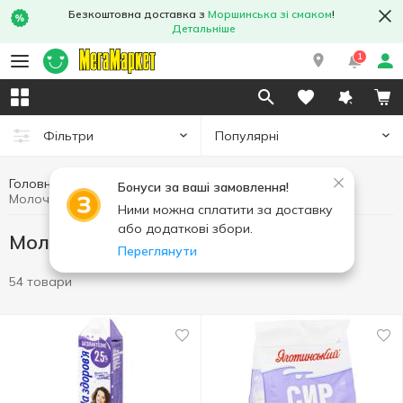
Безкоштовна доставка з
Моршинська зі смаком
!
Детальніше
1
Популярні
Фільтри
Головна
Яйця та молочні продукти
Бонуси за ваші замовлення!
Молочна продукція без лактози
Ними можна сплатити за доставку
або додаткові збори.
Молочна продукція без лактози
Переглянути
54 товари