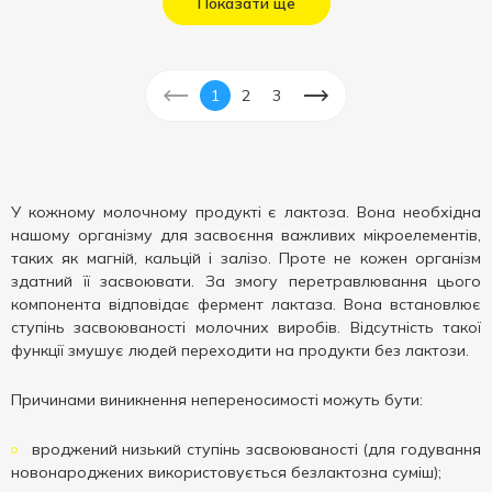
Показати ще
1
2
3
У кожному молочному продукті є лактоза. Вона необхідна
нашому організму для засвоєння важливих мікроелементів,
таких як магній, кальцій і залізо. Проте не кожен організм
здатний її засвоювати. За змогу перетравлювання цього
компонента відповідає фермент лактаза. Вона встановлює
ступінь засвоюваності молочних виробів. Відсутність такої
функції змушує людей переходити на продукти без лактози.
Причинами виникнення непереносимості можуть бути:
вроджений низький ступінь засвоюваності (для годування
новонароджених використовується безлактозна суміш);