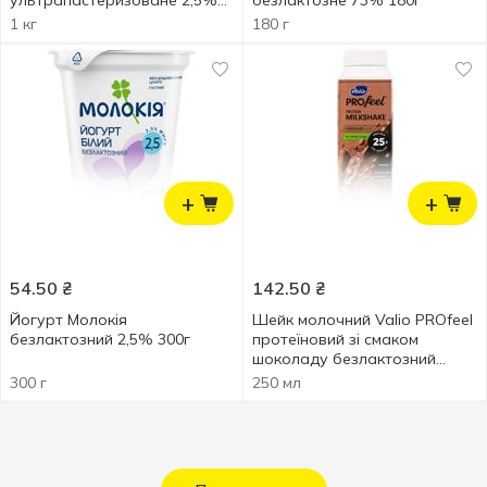
ультрапастеризоване 2,5%
безлактозне 73% 180г
1кг
1 кг
180 г
+
+
54.50
₴
142.50
₴
Йогурт Молокія
Шейк молочний Valio PROfeel
безлактозний 2,5% 300г
протеїновий зі смаком
шоколаду безлактозний
250мл
300 г
250 мл