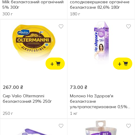
Milk безлактозний органічний
солодковершкове органічне
5% 300г
безлактозне 82,6% 180г
300 г
180 г
+
+
267.00
₴
73.00
₴
Сир Valio Oltermanni
Молоко На Здоров'я
безлактозний 29% 250г
безлактозне
ультрапастеризоване 0,5%
950г
250 г
1 кг