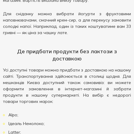
магазині. Вартість вказана внизу товару.
Для сніданку можна вибрати йогурти з фруктовими
наповнювачами, смачний крем-сир, а для перекусу замовити
солодкі напої. Наприклад, один із таких коштуватиме вам 33
гривні — як ціна за чашку лате.
Де придбати продукти без лактози з
доставкою
Усі доступні товари можна придбати з доставкою на нашому
сайті. Транспортування здійснюється в столиці щодня. Для
мешканців Києва доступний також самовивіз: ви можете
оформити замовлення в інтернет-магазині й забрати
продукти в нашому супермаркеті. На вибір є недорогі
товари торгових марок:
Alpo;
Ідеаль Немолоко;
Latter;