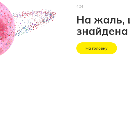
404
На жаль, 
знайдена
На головну