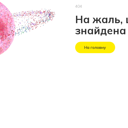
404
На жаль, 
знайдена
На головну