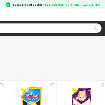
Безкоштовна доставка з
Моршинська зі смаком
!
Детальніше