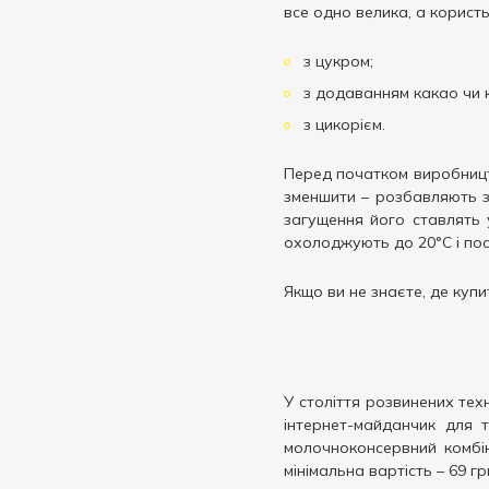
все одно велика, а користь
з цукром;
з додаванням какао чи 
з цикорієм.
Перед початком виробницт
зменшити – розбавляють з
загущення його ставлять 
охолоджують до 20°С і пос
Якщо ви не знаєте, де купи
У століття розвинених техн
інтернет-майданчик для 
молочноконсервний комбіна
мінімальна вартість – 69 г