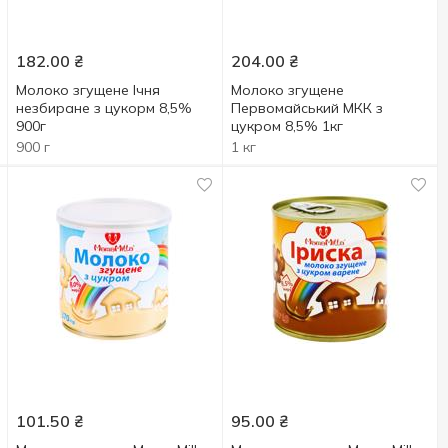
182.00
₴
204.00
₴
Молоко згущене Ічня
Молоко згущене
незбиране з цукорм 8,5%
Первомайський МКК з
900г
цукром 8,5% 1кг
900 г
1 кг
101.50
₴
95.00
₴