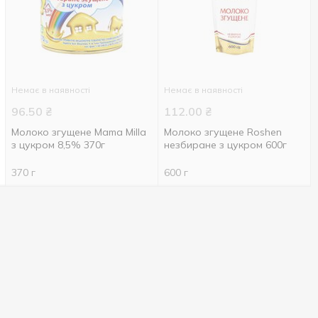
Немає в наявності
Немає в наявності
96.50
₴
112.00
₴
Молоко згущене Mama Milla
Молоко згущене Roshen
з цукром 8,5% 370г
незбиране з цукром 600г
370 г
600 г