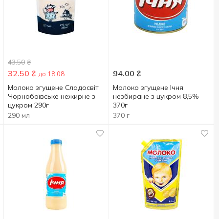
43.50
₴
32.50
₴
94.00
₴
до 18.08
Молоко згущене Сладосвіт
Молоко згущене Ічня
Чорнобаївське нежирне з
незбиране з цукром 8,5%
цукром 290г
370г
290 мл
370 г