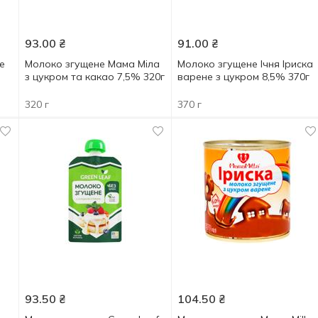
93.00
₴
91.00
₴
е
Молоко згущене Мама Міла
Молоко згущене Ічня Іриска
з цукром та какао 7,5% 320г
варене з цукром 8,5% 370г
320 г
370 г
93.50
₴
104.50
₴