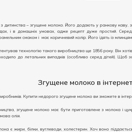
з дитинства – згущене молоко. Його додають у ранкову каву, 
одах, і в домашніх умовах, адже рецепт дуже простий. Сере
рамельним смаком і має коричневий колір. Його їдять із млинцям
тентував технологію такого виробництва ще 1856 року. Він хотів
ходило до летальних випадків (особливо серед дітей). Щоб за
Згущене молоко в інтерне
виробників. Купити недорого згущене молоко ви зможете в інтерн
ицтва, згущене молоко має бути приготовлене з молока і цукру
мова олія.
а є жири, білки, вуглеводи, холестерин. Хоч воно піддається те