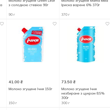
Молоко згущене Green Leaf
Молоко згущене Mama Milla
ка
з солодкою стевією 90г
Іриска варене 6% 370г
90 г
370 г
41.00
₴
73.50
₴
Молоко згущене Ічня 150г
Молоко згущене Ічня
незбиране з цукром 8,5%
300г
150 г
300 г