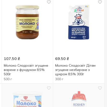
107.50
₴
69.50
₴
Молоко Сладосвіт згущене
Молоко Сладосвіт Дітям
варене з фундуком 8,5%
згущене незбиране з
500г
цукром 8,5% 300г
500 г
300 г