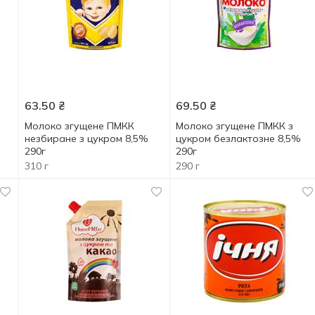
63.50
₴
69.50
₴
Молоко згущене ПМКК
Молоко згущене ПМКК з
незбиране з цукром 8,5%
цукром безлактозне 8,5%
290г
290г
310 г
290 г