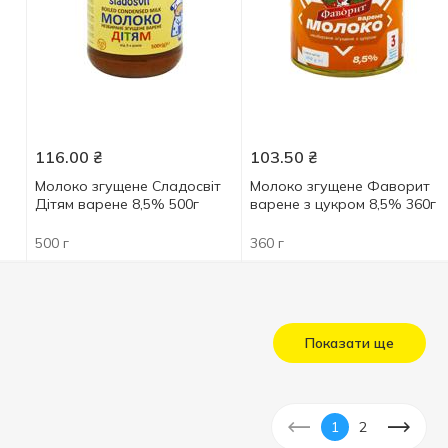
116.00
₴
103.50
₴
Молоко згущене Сладосвіт
Молоко згущене Фаворит
Дітям варене 8,5% 500г
варене з цукром 8,5% 360г
500 г
360 г
Показати ще
1
2