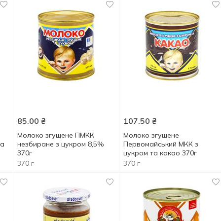
85.00
₴
107.50
₴
Молоко згущене ПМКК
Молоко згущене
ка
незбиране з цукром 8,5%
Первомайський МКК з
370г
цукром та какао 370г
370 г
370 г