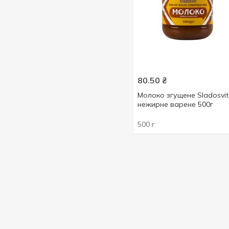
80.50
₴
Молоко згущене Sladosvit
нежирне варене 500г
500 г