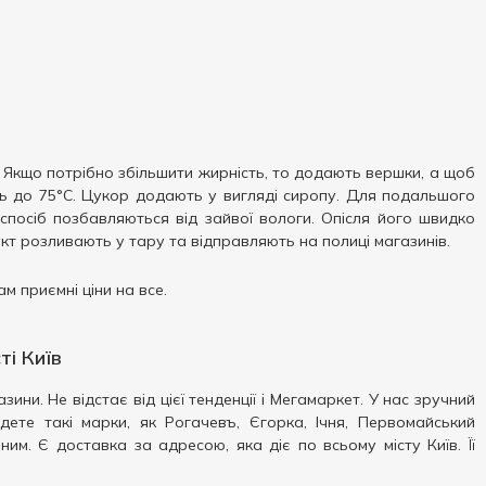
Якщо потрібно збільшити жирність, то додають вершки, а щоб
ь до 75°С. Цукор додають у вигляді сиропу. Для подальшого
спосіб позбавляються від зайвої вологи. Опісля його швидко
кт розливають у тару та відправляють на полиці магазинів.
м приємні ціни на все.
ті Київ
ини. Не відстає від цієї тенденції і Мегамаркет. У нас зручний
ете такі марки, як Рогачевъ, Єгорка, Ічня, Первомайський
им. Є доставка за адресою, яка діє по всьому місту Київ. Її