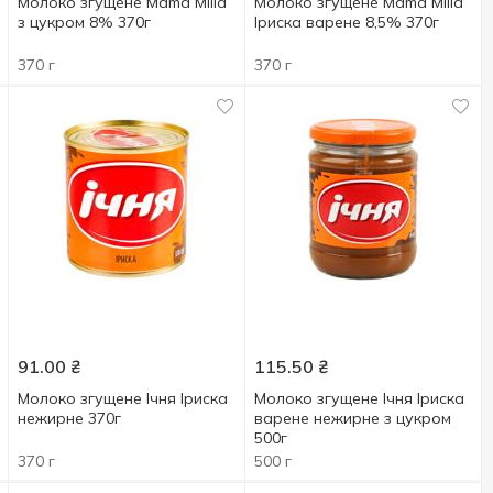
Молоко згущене Mama Milla
Молоко згущене Mama Milla
з цукром 8% 370г
Іриска варене 8,5% 370г
370 г
370 г
91.00
₴
115.50
₴
Молоко згущене Ічня Іриска
Молоко згущене Ічня Іриска
нежирне 370г
варене нежирне з цукром
500г
370 г
500 г