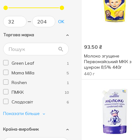
OK
Торгова марка
93.50
₴
Молоко згущене
Первомайський МКК з
Green Leaf
1
цукром 8,5% 440г
Mama Milla
5
440 г
Roshen
1
ПМКК
10
Сладосвіт
6
Фаворит
1
Показати більше
Ічня
10
Країна-виробник