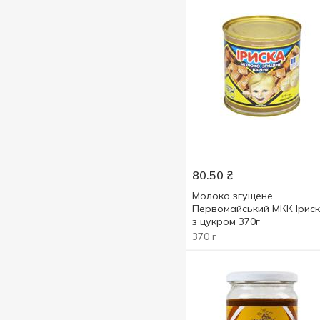
1000 г
1
80.50
₴
Молоко згущене
Первомайський МКК Ірис
з цукром 370г
370 г