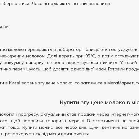
 зберігається. Ласощі поділяють на такі різновиди:
кави;
ва молоко перевіряють в лабораторії, очищають і остуджують. 
нежиреним молоком. Далі варять при 95°С, а потім остуджуют
у вакуумну випарку, де воно перемішується і кипить. У такий 
тійно перемішують, щоб досягти однорідної маси. Готовий проду
ти в Києві варене згущене молоко, то загляньте в МегаМаркет, та
Купити згущене молоко в міс
ологій і прогресу, актуальним став продаж через інтернет-магаз
того, щоб замовити товари в мережі. В асортименті ви знайд
т тощо. Купити можна все необхідне. Ціни ідентичні магазинн
рн., розраховується від місця призначення.