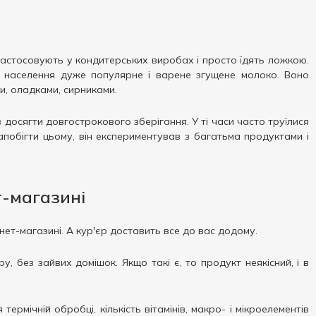
застосовують у кондитерських виробах і просто їдять ложкою.
д населення дуже популярне і варене згущене молоко. Воно
и, оладками, сирниками.
 досягти довгострокового зберігання. У ті часи часто труїлися
побігти цьому, він експериментував з багатьма продуктами і
т-магазині
ет-магазині. А кур'єр доставить все до вас додому.
, без зайвих домішок. Якщо такі є, то продукт неякісний, і в
рмічній обробці, кількість вітамінів, макро- і мікроелементів