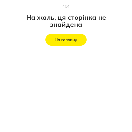
404
На жаль, ця сторінка не
знайдена
На головну