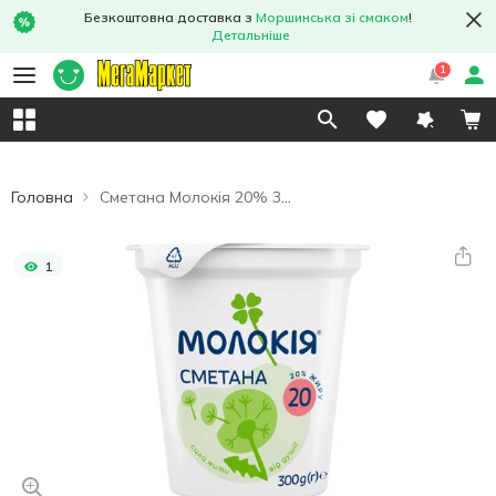
Безкоштовна доставка з
Моршинська зі смаком
!
Детальніше
1
Головна
Сметана Молокія 20% 300г
1