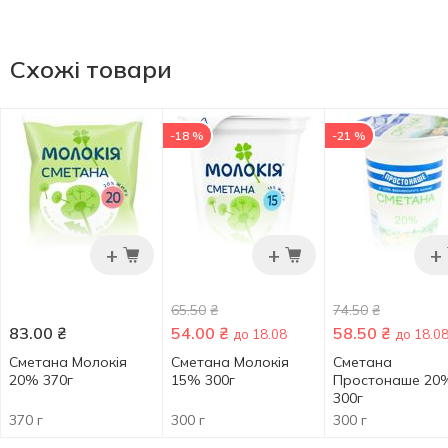
Схожі товари
-18 %
-21 %
+
+
+
65.50
₴
74.50
₴
83.00
₴
54.00
₴
58.50
₴
до 18.08
до 18.0
Сметана Молокія
Сметана Молокія
Сметана
20% 370г
15% 300г
Простонаше 20
300г
370 г
300 г
300 г