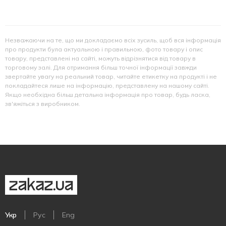
Незважаючи на те, що ми докладаємо всіх зусиль, щоб вся інформація
про продукти була актуальною і правильною, фото товару і опис
товару, представлені на сайті, можуть відрізнятися від товару в
торговому залі. Для отримання більш точної інформації завжди
звертайте увагу на реальний товар, читайте етикетку на продукті і не
покладайтеся лише на інформацію, представлену на нашому сайті.
Якщо необхідна більш детальна інформація про товар, будь ласка,
зв'яжіться з виробником.
Укр
Рус
Eng