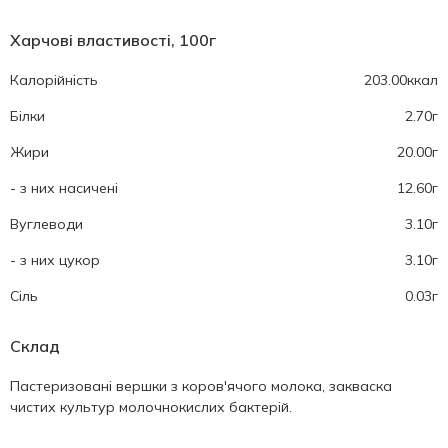
Харчові властивості, 100г
Калорійність
203.00ккал
Білки
2.70г
Жири
20.00г
- з них насичені
12.60г
Вуглеводи
3.10г
- з них цукор
3.10г
Cіль
0.03г
Склад
Пастеризовані вершки з коров'ячого молока, закваска
чистих культур молочнокислих бактерій.