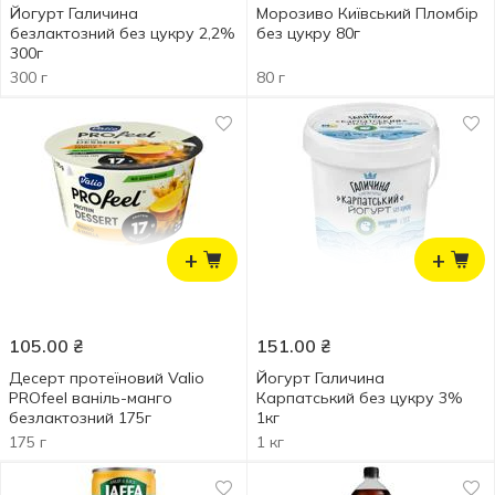
Йогурт Галичина
Морозиво Київський Пломбір
безлактозний без цукру 2,2%
без цукру 80г
300г
300 г
80 г
+
+
105.00
₴
151.00
₴
Десерт протеїновий Valio
Йогурт Галичина
PROfeel ваніль-манго
Карпатський без цукру 3%
безлактозний 175г
1кг
175 г
1 кг