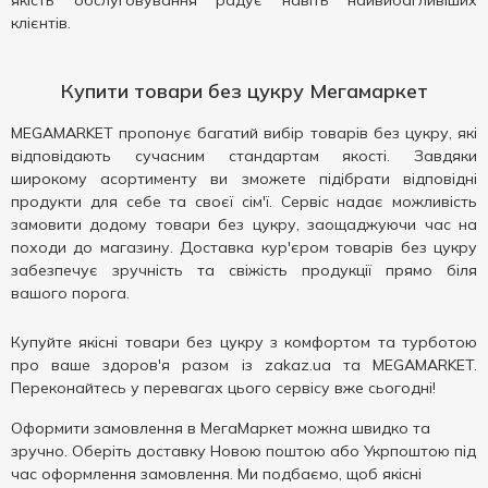
якість обслуговування радує навіть найвибагливіших
клієнтів.
Купити товари без цукру Мегамаркет
MEGAMARKET пропонує багатий вибір товарів без цукру, які
відповідають сучасним стандартам якості. Завдяки
широкому асортименту ви зможете підібрати відповідні
продукти для себе та своєї сім'ї. Сервіс надає можливість
замовити додому товари без цукру, заощаджуючи час на
походи до магазину. Доставка кур'єром товарів без цукру
забезпечує зручність та свіжість продукції прямо біля
вашого порога.
Купуйте якісні товари без цукру з комфортом та турботою
про ваше здоров'я разом із zakaz.ua та MEGAMARKET.
Переконайтесь у перевагах цього сервісу вже сьогодні!
Оформити замовлення в МегаМаркет можна швидко та
зручно. Оберіть доставку Новою поштою або Укрпоштою під
час оформлення замовлення. Ми подбаємо, щоб якісні