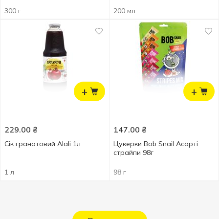
300 г
200 мл
+
+
229.00
₴
147.00
₴
Сік гранатовий Alali 1л
Цукерки Bob Snail Асорті
страйпи 98г
1 л
98 г