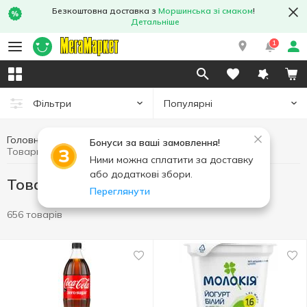
Безкоштовна доставка з
Моршинська зі смаком
!
Детальніше
1
Популярні
Фільтри
Головна
Здорове харчування та спосіб життя
Бонуси за ваші замовлення!
Товари без доданого цукру
Ними можна сплатити за доставку
або додаткові збори.
Товари без доданого цукру
Переглянути
656 товарів