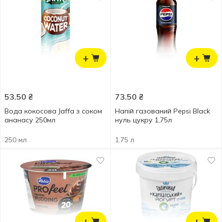
+
+
53.50
₴
73.50
₴
Вода кокосова Jaffa з соком
Напій газований Pepsi Black
ананасу 250мл
нуль цукру 1,75л
250 мл
1.75 л
+
+