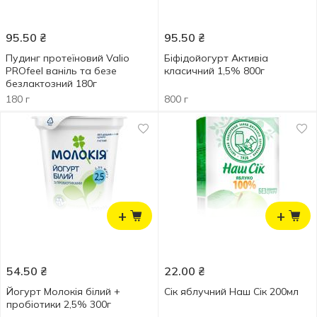
95.50
₴
95.50
₴
Пудинг протеїновий Valio
Біфідойогурт Активіа
PROfeel ваніль та безе
класичний 1,5% 800г
безлактозний 180г
180 г
800 г
+
+
54.50
₴
22.00
₴
Йогурт Молокія білий +
Сік яблучний Наш Сік 200мл
пробіотики 2,5% 300г