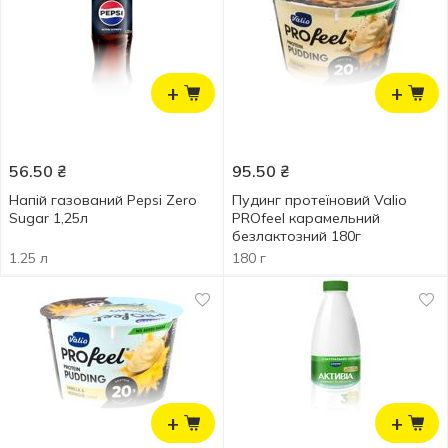
+
+
56.50
₴
95.50
₴
Напій газований Pepsi Zero
Пудинг протеїновий Valio
Sugar 1,25л
PROfeel карамельний
безлактозний 180г
1.25 л
180 г
+
+