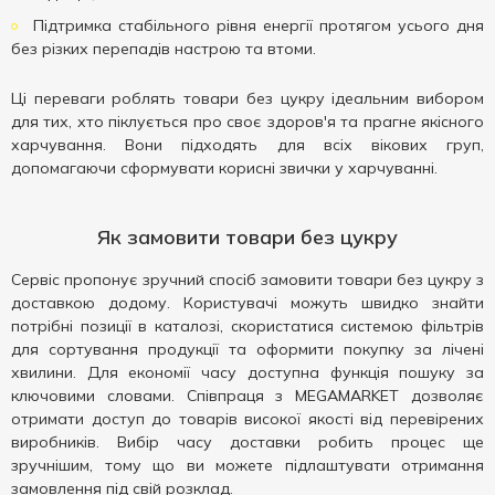
Підтримка стабільного рівня енергії протягом усього дня
без різких перепадів настрою та втоми.
Ці переваги роблять товари без цукру ідеальним вибором
для тих, хто піклується про своє здоров'я та прагне якісного
харчування. Вони підходять для всіх вікових груп,
допомагаючи сформувати корисні звички у харчуванні.
Як замовити товари без цукру
Сервіс пропонує зручний спосіб замовити товари без цукру з
доставкою додому. Користувачі можуть швидко знайти
потрібні позиції в каталозі, скористатися системою фільтрів
для сортування продукції та оформити покупку за лічені
хвилини. Для економії часу доступна функція пошуку за
ключовими словами. Співпраця з MEGAMARKET дозволяє
отримати доступ до товарів високої якості від перевірених
виробників. Вибір часу доставки робить процес ще
зручнішим, тому що ви можете підлаштувати отримання
замовлення під свій розклад.