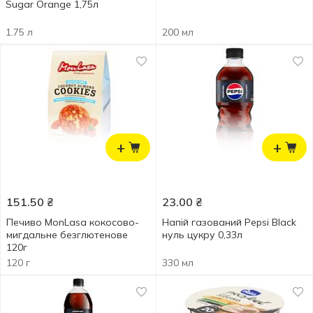
Sugar Orange 1,75л
1.75 л
200 мл
+
+
151.50
₴
23.00
₴
Печиво MonLasa кокосово-
Напій газований Pepsi Black
мигдальне безглютенове
нуль цукру 0,33л
120г
120 г
330 мл