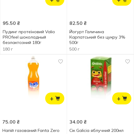
95.50
₴
82.50
₴
Пудинг протеїновий Valio
Йогурт Галичина
PROfeel шоколадный
Карпатський без цукру 3%
безлактозний 180г
500г
180 г
500 г
+
+
75.00
₴
34.00
₴
Напій газований Fanta Zero
Сік Galicia яблучний 200мл