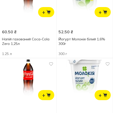
+
+
60.50
₴
52.50
₴
Напій газований Coca-Cola
Йогурт Молокія білий 1,6%
Zero 1,25л
300г
1.25 л
300 г
+
+