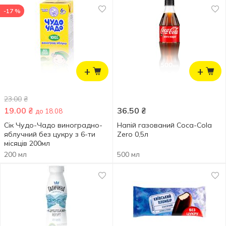
-17 %
+
+
23.00
₴
19.00
₴
36.50
₴
до 18.08
Сік Чудо-Чадо виноградно-
Напій газований Coca-Cola
яблучний без цукру з 6-ти
Zero 0,5л
місяців 200мл
200 мл
500 мл