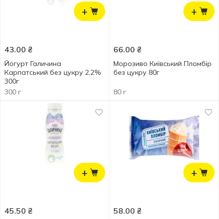
+
+
43.00
₴
66.00
₴
Йогурт Галичина
Морозиво Київський Пломбір
Карпатський без цукру 2,2%
без цукру 80г
300г
300 г
80 г
+
+
45.50
₴
58.00
₴