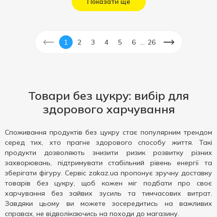
Показати ще
...
1
2
3
4
5
6
26
Товари без цукру: вибір для
здорового харчування
Споживання продуктів без цукру стає популярним трендом
серед тих, хто прагне здорового способу життя. Такі
продукти дозволяють знизити ризик розвитку різних
захворювань, підтримувати стабільний рівень енергії та
зберігати фігуру. Сервіс zakaz.ua пропонує зручну доставку
товарів без цукру, щоб кожен міг подбати про своє
харчування без зайвих зусиль та тимчасових витрат.
Завдяки цьому ви можете зосередитись на важливих
справах, не відволікаючись на походи до магазину.