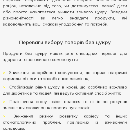
раціон, незалежно від того, чи дотримуєтесь певної дієти
або просто намагаєтеся уникати зайвого цукру. Завдяки
різноманітності ви легко знайдете продукти, які
задовольнять ваші смакові уподобання та потреби.
Переваги вибору товарів без цукру
Продукти без цукру мають ряд очевидних переваг для
здоров'я та загального самопочуття:
Зниження калорійності харчування, що сприяє підтримці
нормальної ваги та запобіганню ожиріння;
Стабілізація рівня цукру в крові, що особливо важливо
для діабетиків та людей, які ведуть активний спосіб життя;
Поліпшення стану шкіри, волосся та нігтів за рахунок
зменшення споживання простих вуглеводів;
Зниження ризику розвитку карієсу та інших
стоматологічних проблем, пов'язаних із вживанням
солодощів;