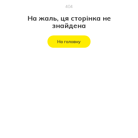
404
На жаль, ця сторінка не
знайдена
На головну