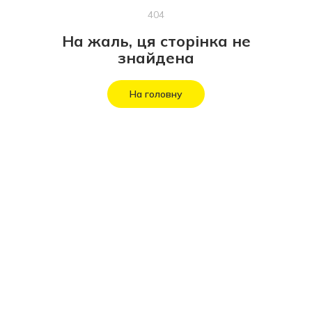
404
На жаль, ця сторінка не
знайдена
На головну