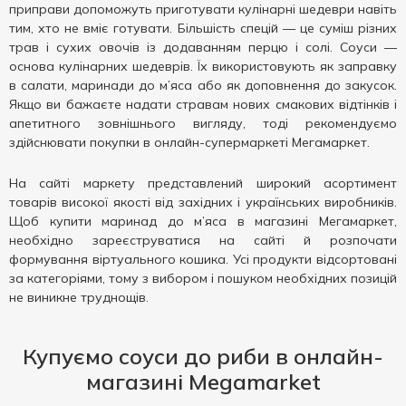
приправи допоможуть приготувати кулінарні шедеври навіть
тим, хто не вміє готувати. Більшість спецій — це суміш різних
трав і сухих овочів із додаванням перцю і солі. Соуси —
основа кулінарних шедеврів. Їх використовують як заправку
в салати, маринади до м’яса або як доповнення до закусок.
Якщо ви бажаєте надати стравам нових смакових відтінків і
апетитного зовнішнього вигляду, тоді рекомендуємо
здійснювати покупки в онлайн-супермаркеті Мегамаркет.
На сайті маркету представлений широкий асортимент
товарів високої якості від західних і українських виробників.
Щоб купити маринад до м’яса в магазині Мегамаркет,
необхідно зареєструватися на сайті й розпочати
формування віртуального кошика. Усі продукти відсортовані
за категоріями, тому з вибором і пошуком необхідних позицій
не виникне труднощів.
Купуємо соуси до риби в онлайн-
магазині Megamarket