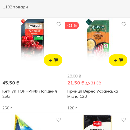
1192 товари
-23 %
+
+
28.00
₴
45.50
₴
21.50
₴
до 31.08
Кетчуп ТОРЧИН® Лагідний
Гірчиця Верес Українська
250г
Міцна 120г
250 г
120 г