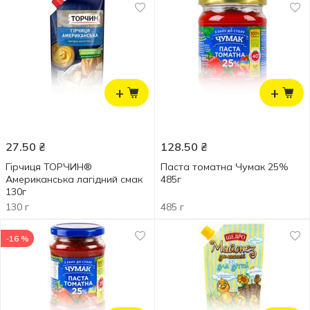
+
+
27.50
₴
128.50
₴
Гірчиця ТОРЧИН®
Паста томатна Чумак 25%
Американська лагідний смак
485г
130г
130 г
485 г
-16 %