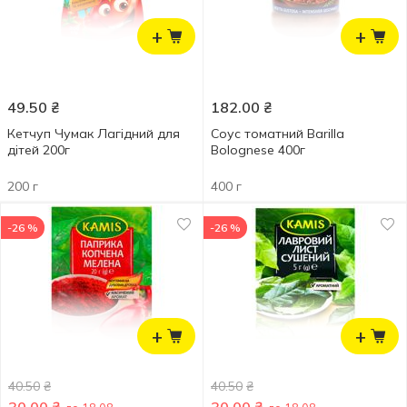
+
+
49.50
₴
182.00
₴
Кетчуп Чумак Лагідний для
Соус томатний Barilla
дітей 200г
Bolognese 400г
200 г
400 г
-26 %
-26 %
+
+
40.50
₴
40.50
₴