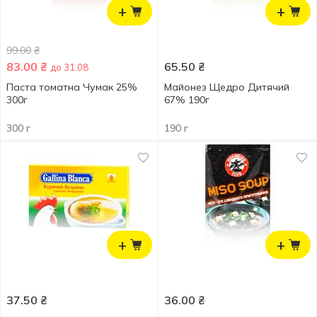
+
+
99.00
₴
83.00
₴
65.50
₴
до 31.08
Паста томатна Чумак 25%
Майонез Щедро Дитячий
300г
67% 190г
300 г
190 г
+
+
37.50
₴
36.00
₴