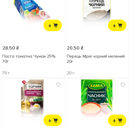
+
+
28.50
₴
20.50
₴
Паста томатна Чумак 25%
Перець Мрія чорний мелений
70г
20г
70 г
20 г
+
+