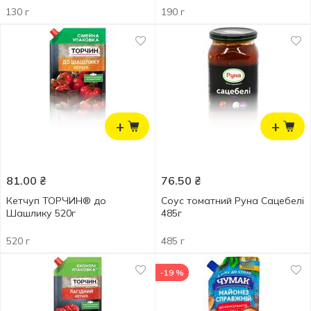
130 г
190 г
+
+
81.00
₴
76.50
₴
Кетчуп ТОРЧИН® до
Соус томатний Руна Сацебелі
Шашлику 520г
485г
520 г
485 г
-19 %