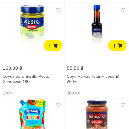
+
+
160.00
₴
55.50
₴
Соус песто Barilla Pesto
Соус Чумак Теріякі соєвий
Genovese 190г
200мл
190 г
200 мл