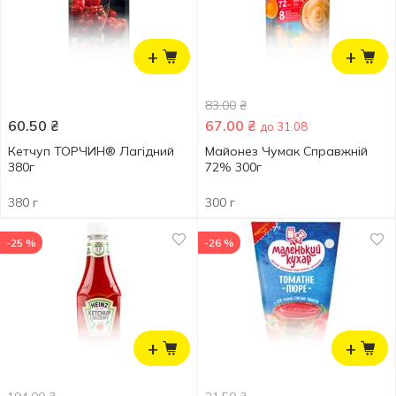
+
+
83.00
₴
60.50
₴
67.00
₴
до 31.08
Кетчуп ТОРЧИН® Лагідний
Майонез Чумак Справжній
380г
72% 300г
380 г
300 г
-25 %
-26 %
+
+