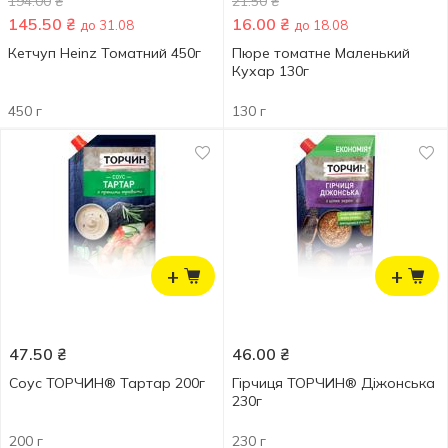
194.00
₴
21.50
₴
145.50
₴
16.00
₴
до 31.08
до 18.08
Кетчуп Heinz Томатний 450г
Пюре томатне Маленький
Кухар 130г
450 г
130 г
+
+
47.50
₴
46.00
₴
Соус ТОРЧИН® Тартар 200г
Гірчиця ТОРЧИН® Діжонська
230г
200 г
230 г