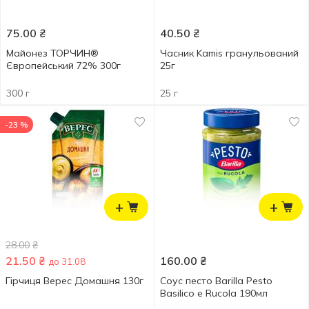
75.00
₴
40.50
₴
Майонез ТОРЧИН®
Часник Kamis гранульований
Європейський 72% 300г
25г
300 г
25 г
-23 %
+
+
28.00
₴
21.50
₴
160.00
₴
до 31.08
Гірчиця Верес Домашня 130г
Соус песто Barilla Pesto
Basilico e Rucola 190мл