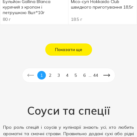
Бульйон Gallina Blanca
Місо-суп Hokkaido Club
курячий з кропом і
швидкого приготування 18,5г
петрушкою 8шт*10г
80 г
18.5 г
Показати ще
...
1
2
3
4
5
6
44
Соуси та спеції
Про роль спецій і соусів у кулінарії знають усі, хто любить
ароматні та смачні страви. Правильно додані сухі або рідкі