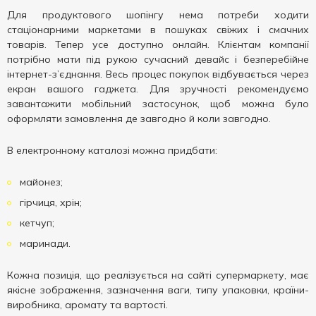
Для продуктового шопінгу нема потреби ходити
стаціонарними маркетами в пошуках свіжих і смачних
товарів. Тепер усе доступно онлайн. Клієнтам компанії
потрібно мати під рукою сучасний девайс і безперебійне
інтернет-з’єднання. Весь процес покупок відбувається через
екран вашого гаджета. Для зручності рекомендуємо
завантажити мобільний застосунок, щоб можна було
оформляти замовлення де завгодно й коли завгодно.
В електронному каталозі можна придбати:
майонез;
гірчиця, хрін;
кетчуп;
маринади.
Кожна позиція, що реалізується на сайті супермаркету, має
якісне зображення, зазначення ваги, типу упаковки, країни-
виробника, аромату та вартості.