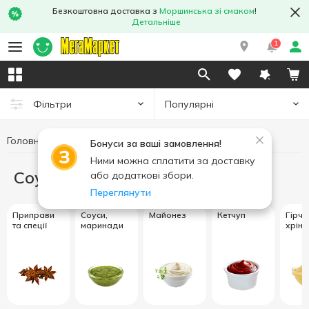
Безкоштовна доставка з
Моршинська зі смаком
!
Детальніше
1
Популярні
Фільтри
Головна
Cоуси та спеції
Бонуси за ваші замовлення!
Ними можна сплатити за доставку
Cоуси та спеції
або додаткові збори.
Переглянути
Приправи
Соуси,
Майонез
Кетчуп
Гірчи
та спеції
маринади
хрін