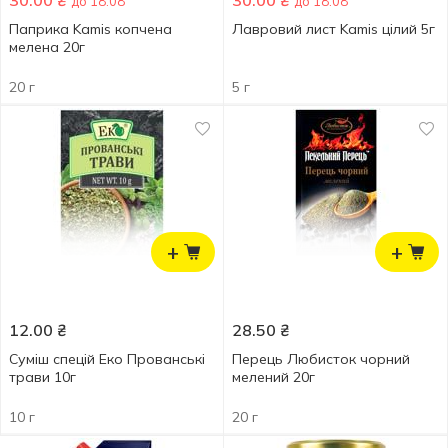
30.00
₴
30.00
₴
до 18.08
до 18.08
Паприка Kamis копчена
Лавровий лист Kamis цілий 5г
мелена 20г
20 г
5 г
+
+
12.00
₴
28.50
₴
Суміш спецій Еко Прованські
Перець Любисток чорний
трави 10г
мелений 20г
10 г
20 г