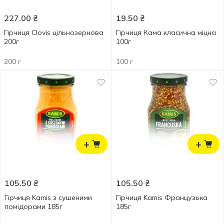
227.00
₴
19.50
₴
Гірчиця Clovis цільнозернова
Гірчиця Кама класична міцна
200г
100г
200 г
100 г
+
+
105.50
₴
105.50
₴
Гірчиця Kamis з сушеними
Гірчиця Kamis Французька
помідорами 185г
185г