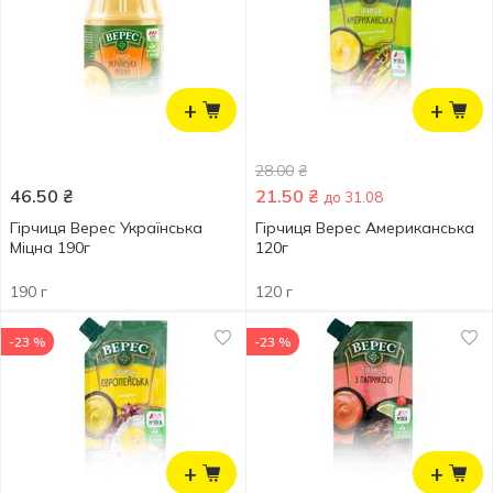
+
+
28.00
₴
46.50
₴
21.50
₴
до 31.08
Гірчиця Верес Українська
Гірчиця Верес Американська
Міцна 190г
120г
190 г
120 г
-23 %
-23 %
+
+