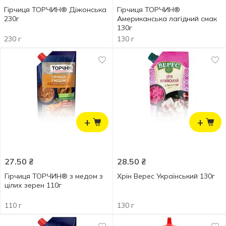
Гірчиця ТОРЧИН® Діжонська
Гірчиця ТОРЧИН®
230г
Американська лагідний смак
130г
230 г
130 г
+
+
27.50
₴
28.50
₴
Гірчиця ТОРЧИН® з медом з
Хрін Верес Український 130г
цілих зерен 110г
110 г
130 г