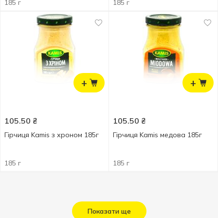
185 г
185 г
+
+
105.50
₴
105.50
₴
Гірчиця Kamis з хроном 185г
Гірчиця Kamis медова 185г
185 г
185 г
Показати ще