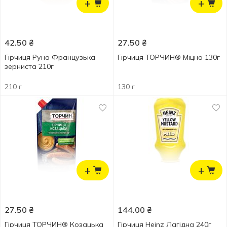
+
+
42.50
₴
27.50
₴
Гірчиця Руна Французька
Гірчиця ТОРЧИН® Міцна 130г
зерниста 210г
210 г
130 г
+
+
27.50
₴
144.00
₴
Гірчиця ТОРЧИН® Козацька
Гірчиця Heinz Лагідна 240г