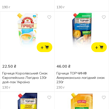
190 г
130 г
+
+
22.50
₴
46.00
₴
Гірчиця Королівський Смак
Гірчиця ТОРЧИН®
Європейська Лагідна 130г
Американська лагідний смак
дой-пак Україна
230г
130 г
230 г