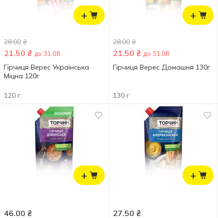
+
+
28.00
₴
28.00
₴
21.50
₴
21.50
₴
до 31.08
до 31.08
Гірчиця Верес Українська
Гірчиця Верес Домашня 130г
Міцна 120г
120 г
130 г
+
+
46.00
₴
27.50
₴