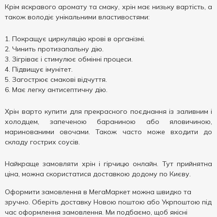
Крім яскравого аромату та смаку, хрін має низьку вартість, а
також володіє унікальними властивостями:
Покращує циркуляцію крові в організмі.
Чинить протизапальну дію.
Зігріває і стимулює обмінні процеси.
Підвищує імунітет.
Загострює смакові відчуття.
Має легку антисептичну дію.
Хрін варто купити для прекрасного поєднання із заливним і
холодцем, запеченою бараниною або яловичиною,
маринованими овочами. Також часто може входити до
складу гострих соусів.
Найкраще замовляти хрін і гірчицю онлайн. Тут прийнятна
ціна, можна скористатися доставкою додому по Києву.
Оформити замовлення в МегаМаркет можна швидко та
зручно. Оберіть доставку Новою поштою або Укрпоштою під
час оформлення замовлення. Ми подбаємо, щоб якісні