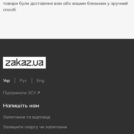
товари були доставлені вам або вашим близьким у зручний
спосіб.
Укр
Рус
Eng
Підтримати ЗСУ
Напишіть нам
Запитання та відповіді
Залишити скаргу чи запитання