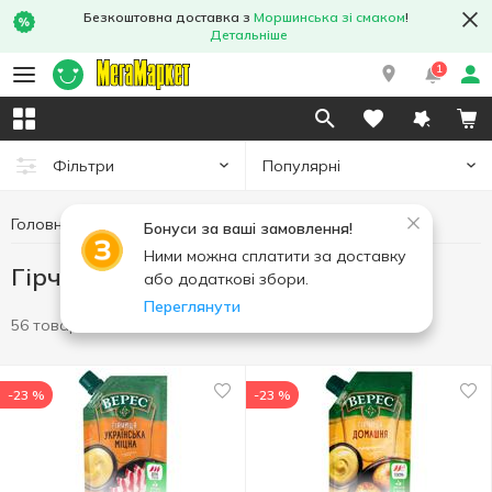
Безкоштовна доставка з
Моршинська зі смаком
!
Детальніше
1
Популярні
Фільтри
Головна
Cоуси та спеції
Гірчиця та хрін
Бонуси за ваші замовлення!
Ними можна сплатити за доставку
Гірчиця та хрін
або додаткові збори.
Переглянути
56 товарів
-23 %
-23 %