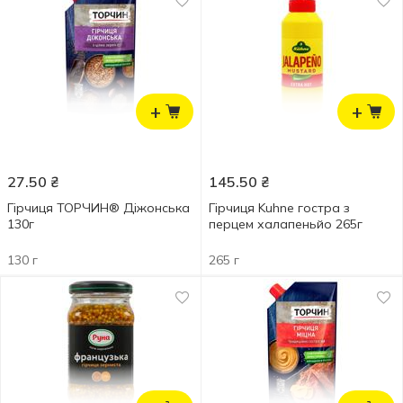
+
+
27.50
₴
145.50
₴
Гірчиця ТОРЧИН® Діжонська
Гірчиця Kuhne гостра з
130г
перцем халапеньйо 265г
130 г
265 г