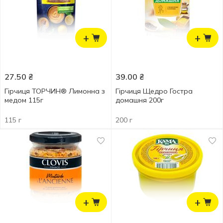
+
+
27.50
₴
39.00
₴
Гірчиця ТОРЧИН® Лимонна з
Гірчиця Щедро Гостра
медом 115г
домашня 200г
115 г
200 г
+
+