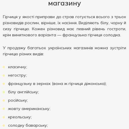
магазину
Гірчиця у якості приправи до страв готується всього з трьох
різновидів рослин, вірніше, їх насіння. Виділяють білу, чорну й
сизу гірчицю. Кожен різновид має певний рівень гостроти,
крім виняткового варіанта — французька гірчиця солодка.
У продажу багатьох українських магазинів можна зустріти
гірчицю різних видів:
класичну;
негостру;
французьку в зернах (вона ж гірчиця діжонська);
білу англійську;
російську;
жовту американську;
креольську;
солодку баварську;