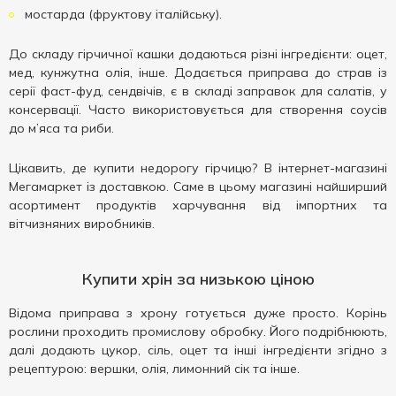
мостарда (фруктову італійську).
До складу гірчичної кашки додаються різні інгредієнти: оцет,
мед, кунжутна олія, інше. Додається приправа до страв із
серії фаст-фуд, сендвічів, є в складі заправок для салатів, у
консервації. Часто використовується для створення соусів
до м’яса та риби.
Цікавить, де купити недорогу гірчицю? В інтернет-магазині
Мегамаркет із доставкою. Саме в цьому магазині найширший
асортимент продуктів харчування від імпортних та
вітчизняних виробників.
Купити хрін за низькою ціною
Відома приправа з хрону готується дуже просто. Корінь
рослини проходить промислову обробку. Його подрібнюють,
далі додають цукор, сіль, оцет та інші інгредієнти згідно з
рецептурою: вершки, олія, лимонний сік та інше.