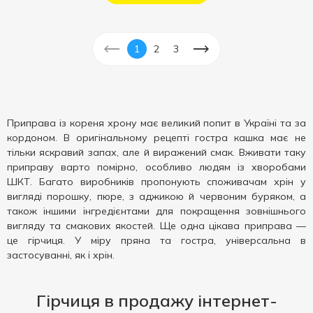
1
2
3
Приправа із кореня хрону має великий попит в Україні та за
кордоном. В оригінальному рецепті гостра кашка має не
тільки яскравий запах, але й виражений смак. Вживати таку
приправу варто помірно, особливо людям із хворобами
ШКТ. Багато виробників пропонують споживачам хрін у
вигляді порошку, пюре, з аджикою й червоним буряком, а
також іншими інгредієнтами для покращення зовнішнього
вигляду та смакових якостей. Ще одна цікава приправа —
це гірчиця. У міру пряна та гостра, універсальна в
застосуванні, як і хрін.
Гірчиця в продажу інтернет-