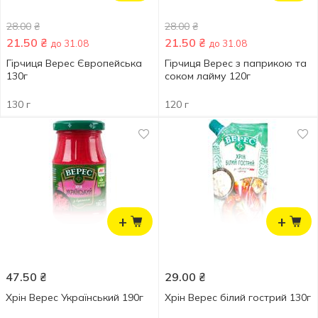
28.00
₴
28.00
₴
21.50
₴
21.50
₴
до 31.08
до 31.08
Гірчиця Верес Європейська
Гірчиця Верес з паприкою та
130г
соком лайму 120г
130 г
120 г
+
+
47.50
₴
29.00
₴
Хрiн Верес Український 190г
Хрін Верес білий гострий 130г