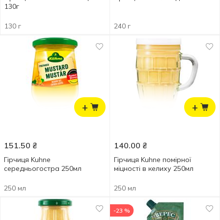
130г
130 г
240 г
+
+
151.50
₴
140.00
₴
Гірчиця Kuhne
Гірчиця Kuhne помірної
середньогостра 250мл
міцності в келиху 250мл
250 мл
250 мл
-23 %