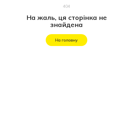
404
На жаль, ця сторінка не
знайдена
На головну