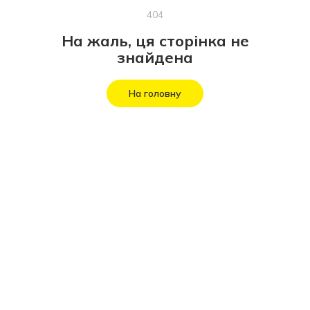
404
На жаль, ця сторінка не
знайдена
На головну