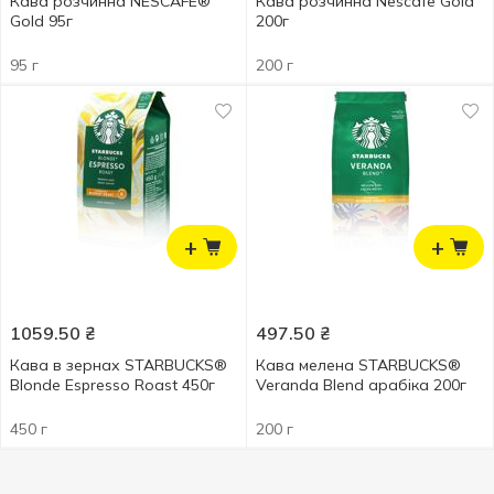
Кава розчинна NESCAFÉ®
Кава розчинна Nescafe Gold
Gold 95г
200г
95 г
200 г
+
+
1059.50
₴
497.50
₴
Кава в зернах STARBUCKS®
Кава мелена STARBUCKS®
Blonde Espresso Roast 450г
Veranda Blend арабіка 200г
450 г
200 г