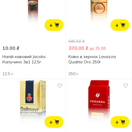
+
+
645.50
₴
10.00
₴
370.00
₴
до 25.08
Напій кавовий Jacobs
Кава в зернах Lavazza
Капучино 3в1 12,5г
Qualita Oro 250г
12.5 г
250 г
+
+