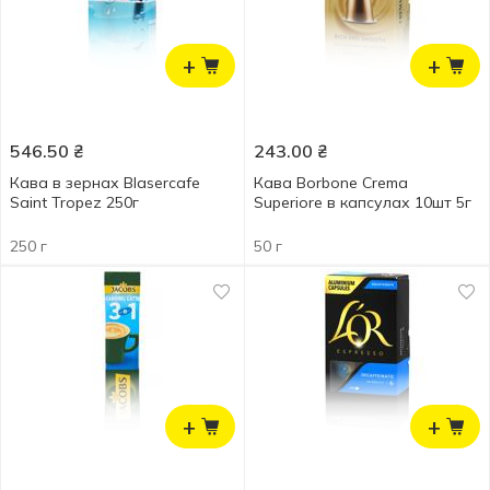
+
+
546.50
₴
243.00
₴
Кава в зернах Blasercafe
Кава Borbone Crema
Saint Tropez 250г
Superiore в капсулах 10шт 5г
250 г
50 г
+
+