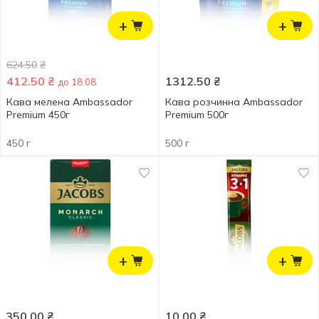
+
+
624.50
₴
412.50
₴
1312.50
₴
до 18.08
Кава мелена Ambassador
Кава розчинна Ambassador
Premium 450г
Premium 500г
450 г
500 г
+
+
350.00
₴
10.00
₴