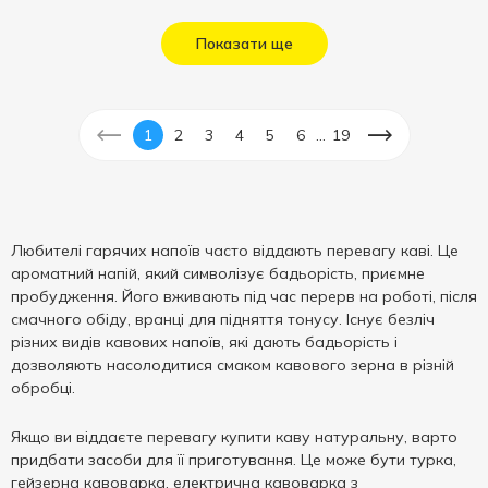
Показати ще
...
1
2
3
4
5
6
19
Любителі гарячих напоїв часто віддають перевагу каві. Це
ароматний напій, який символізує бадьорість, приємне
пробудження. Його вживають під час перерв на роботі, після
смачного обіду, вранці для підняття тонусу. Існує безліч
різних видів кавових напоїв, які дають бадьорість і
дозволяють насолодитися смаком кавового зерна в різній
обробці.
Якщо ви віддаєте перевагу купити каву натуральну, варто
придбати засоби для її приготування. Це може бути турка,
гейзерна кавоварка, електрична кавоварка з