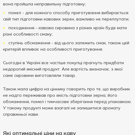
вона пройшла неправильну підготовку;
помел - для кожного способу приготування вибирається
свій тип підготовки кавових зерен, важливо не переплутати;
походження - кавова сировина з різних країн буде мати
різні особливості смаку;
ступінь обсмаження - від цього залежить смак, також цей
критерій впливає на особливості приготування.
Сьогодні в Україні все частіше покупці прагнуть придбати
недорогий якісний продукт. Але вартість визначає, з якої
саме сировини виготовляли товар.
Також мала цифра на ціннику говорить про те, що виробник
не надто переживав про якість підготовки зерна, його
обсмаження, помел і тимчасове зберігання перед упаковкою.
У такому продукті може взагалі не залишитися аромату
справжньої кави.
Які оптимальні ціни на каву