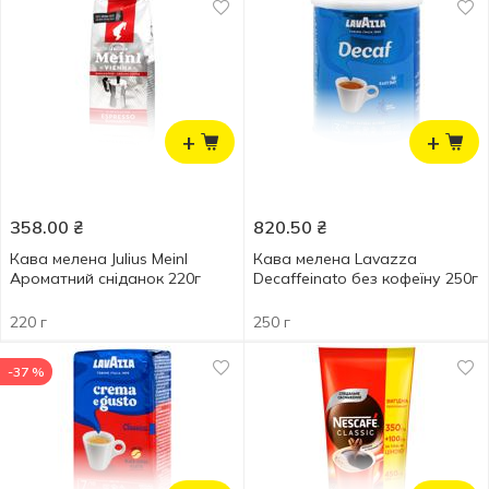
+
+
358.00
₴
820.50
₴
Кава мелена Julius Meinl
Кава мелена Lavazza
Ароматний сніданок 220г
Deсaffeinato без кофеїну 250г
220 г
250 г
-37 %