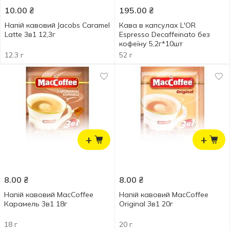
10.00
₴
195.00
₴
Напій кавовий Jacobs Caramel
Кава в капсулах L'OR
Latte 3в1 12,3г
Espresso Decaffeinato без
кофеїну 5,2г*10шт
12.3 г
52 г
+
+
8.00
₴
8.00
₴
Напій кавовий MacCoffee
Напій кавовий MacCoffee
Карамель 3в1 18г
Original 3в1 20г
18 г
20 г