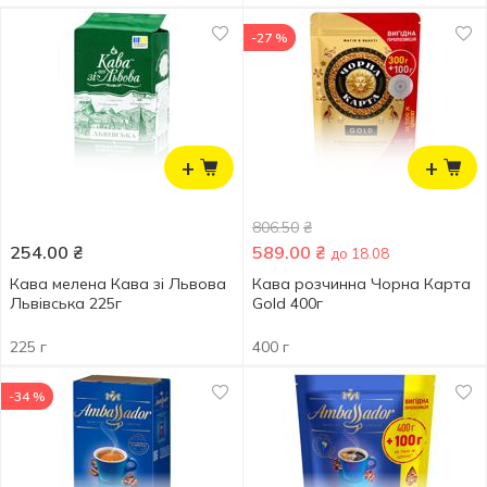
-27 %
+
+
806.50
₴
254.00
₴
589.00
₴
до 18.08
Кава мелена Кава зі Львова
Кава розчинна Чорна Карта
Львівська 225г
Gold 400г
225 г
400 г
-34 %