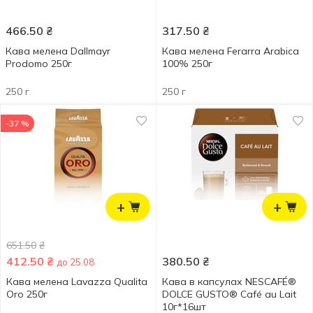
466.50
₴
317.50
₴
Кава мелена Dallmayr
Кава мелена Ferarra Arabica
Prodomo 250г
100% 250г
250 г
250 г
-37 %
+
+
651.50
₴
412.50
₴
380.50
₴
до 25.08
Кава мелена Lavazza Qualitа
Кава в капсулах NESCAFÉ®
Oro 250г
DOLCE GUSTO® Café au Lait
10г*16шт