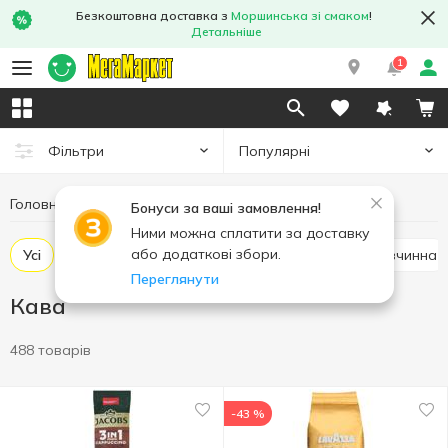
Безкоштовна доставка з
Моршинська зі смаком
!
Детальніше
1
Популярні
Фільтри
Головна
Гарячі напої
Кава
Бонуси за ваші замовлення!
Ними можна сплатити за доставку
або додаткові збори.
Усі
Кава мелена
Кава в зернах
Кава розчинна
Переглянути
Кава
488 товарів
-43 %