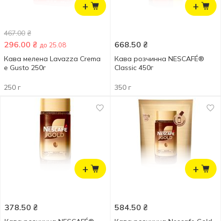
+
+
467.00
₴
296.00
₴
668.50
₴
до 25.08
Кава мелена Lavazza Crema
Кава розчинна NESCAFÉ®
e Gusto 250г
Classic 450г
250 г
350 г
+
+
378.50
₴
584.50
₴