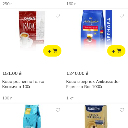
250 г
160 г
+
+
151.00
₴
1240.00
₴
Кава розчинна Галка
Кава в зернах Ambassador
Класична 100г
Espresso Bar 1000г
100 г
1 кг