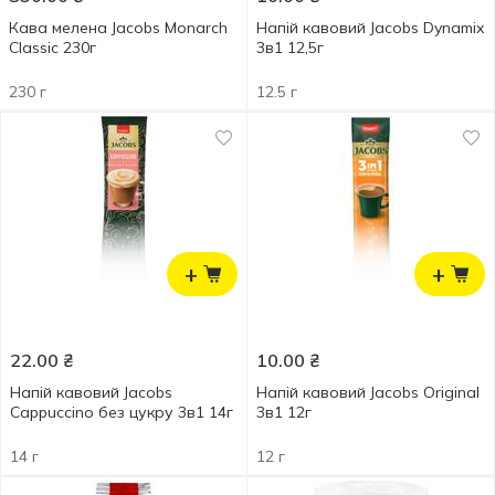
Кава мелена Jacobs Monarch
Напій кавовий Jacobs Dynamix
Classic 230г
3в1 12,5г
230 г
12.5 г
+
+
22.00
₴
10.00
₴
Напій кавовий Jacobs
Напій кавовий Jacobs Original
Cappuccino без цукру 3в1 14г
3в1 12г
14 г
12 г