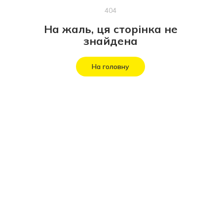
404
На жаль, ця сторінка не
знайдена
На головну