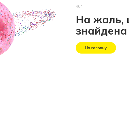
404
На жаль, 
знайдена
На головну