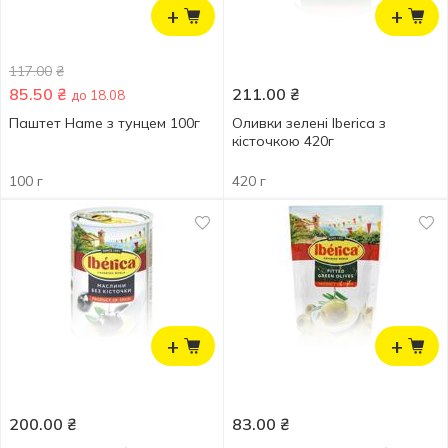
+
+
117.00
₴
85.50
₴
211.00
₴
до 18.08
Паштет Hame з тунцем 100г
Оливки зелені Iberica з
кісточкою 420г
100 г
420 г
+
+
200.00
₴
83.00
₴