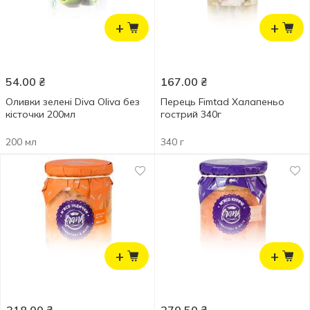
+
+
54.00
₴
167.00
₴
Оливки зелені Diva Oliva без
Перець Fimtad Халапеньо
кісточки 200мл
гострий 340г
200 мл
340 г
+
+