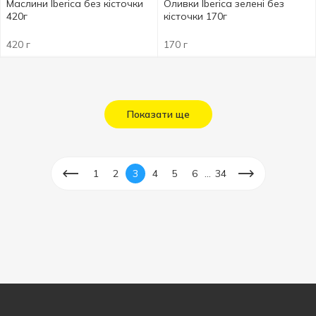
Маслини Iberica без кісточки
Оливки Iberica зелені без
420г
кісточки 170г
420 г
170 г
Показати ще
...
1
2
3
4
5
6
34