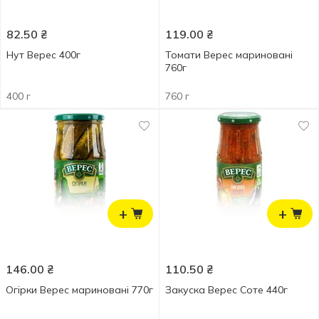
82.50
₴
119.00
₴
Нут Верес 400г
Томати Верес мариновані
760г
400 г
760 г
+
+
146.00
₴
110.50
₴
Огірки Верес мариновані 770г
Закуска Верес Соте 440г