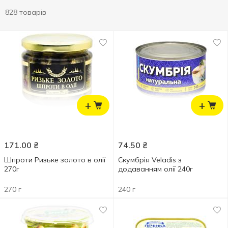
828 товарів
+
+
171.00
₴
74.50
₴
Шпроти Ризьке золото в олії
Скумбрія Veladis з
270г
додаванням олії 240г
270 г
240 г