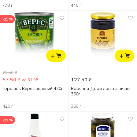
770 г
440 г
-21 %
+
+
72.50
₴
57.50
₴
127.50
₴
до 31.08
Горошок Верес зелений 420г
Варення Дари ланів з вишні
360г
420 г
360 г
-22 %