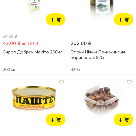
+
+
54.00
₴
42.00
₴
202.00
₴
до 18.08
Сироп Добрик Мохіто 200мл
Огірки Ніжин По-ніжинськи
мариновані 920г
200 мл
920 г
+
+