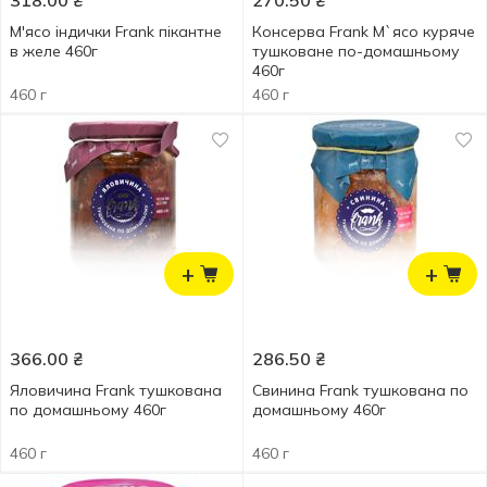
318.00
₴
270.50
₴
М'ясо індички Frank пiкантне
Консерва Frank М`ясо куряче
в желе 460г
тушковане по-домашньому
460г
460 г
460 г
+
+
366.00
₴
286.50
₴
Яловичина Frank тушкована
Свинина Frank тушкована по
по домашньому 460г
домашньому 460г
460 г
460 г