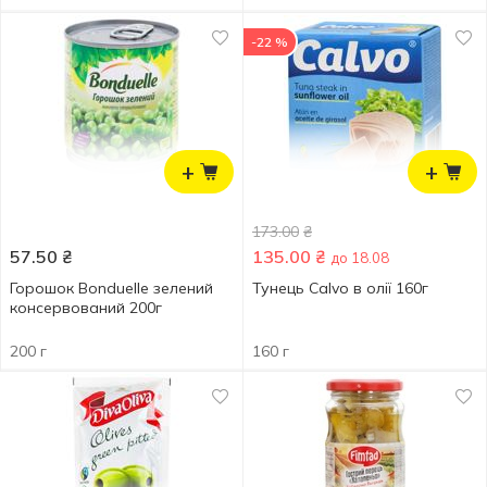
-22 %
+
+
173.00
₴
57.50
₴
135.00
₴
до 18.08
Горошок Bonduelle зелений
Тунець Calvo в олії 160г
консервований 200г
200 г
160 г