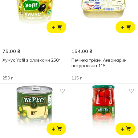
+
+
75.00
₴
154.00
₴
Хумус Yofi! з оливками 250г
Печінка тріски Аквамарин
натуральна 115г
250 г
115 г
+
+