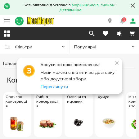
Безкоштовна доставка з
Моршинська зі смаком
!
Детальніше
1
Популярні
Фільтри
Головна
Консерви
Бонуси за ваші замовлення!
Ними можна сплатити за доставку
Консерви
або додаткові збори.
Переглянути
Овочева
Рибна
Оливки та
Хумус
М'яс
консерваці
консерваці
маслини
конс
я
я
я та 