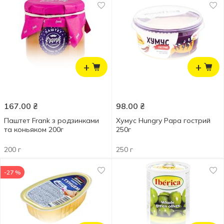
+
+
167.00
₴
98.00
₴
Паштет Frank з родзинками
Хумус Hungry Papa гострий
та коньяком 200г
250г
200 г
250 г
-27 %