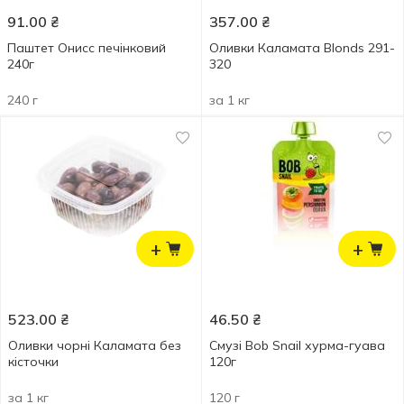
91.00
₴
357.00
₴
Паштет Онисс печінковий
Оливки Каламата Blonds 291-
240г
320
240 г
за 1 кг
+
+
523.00
₴
46.50
₴
Оливки чорні Каламата без
Смузі Bob Snail хурма-гуава
кісточки
120г
за 1 кг
120 г