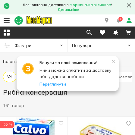
Безкоштовна доставка з
Моршинська зі смаком
!
Детальніше
1
Популярні
Фільтри
Головна
Консерви
Рибна консервація
Бонуси за ваші замовлення!
Ними можна сплатити за доставку
або додаткові збори.
Усі
Печінка тріски консервована
Сардина консерво
Переглянути
Рибна консервація
161 товар
-22 %