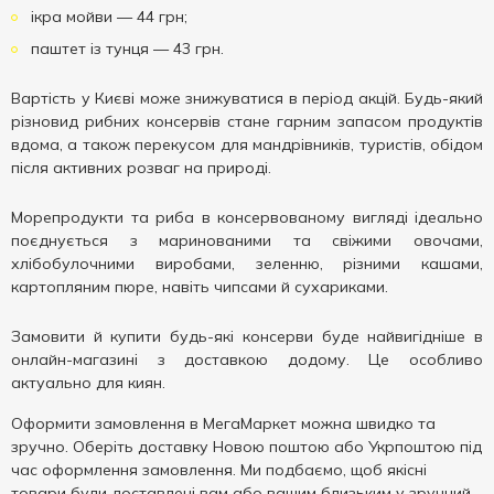
ікра мойви — 44 грн;
паштет із тунця — 43 грн.
Вартість у Києві може знижуватися в період акцій. Будь-який
різновид рибних консервів стане гарним запасом продуктів
вдома, а також перекусом для мандрівників, туристів, обідом
після активних розваг на природі.
Морепродукти та риба в консервованому вигляді ідеально
поєднується з маринованими та свіжими овочами,
хлібобулочними виробами, зеленню, різними кашами,
картопляним пюре, навіть чипсами й сухариками.
Замовити й купити будь-які консерви буде найвигідніше в
онлайн-магазині з доставкою додому. Це особливо
актуально для киян.
Оформити замовлення в МегаМаркет можна швидко та
зручно. Оберіть доставку Новою поштою або Укрпоштою під
час оформлення замовлення. Ми подбаємо, щоб якісні
товари були доставлені вам або вашим близьким у зручний