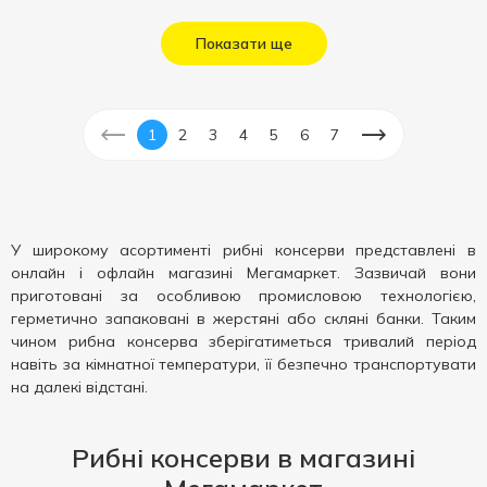
Показати ще
1
2
3
4
5
6
7
У широкому асортименті рибні консерви представлені в
онлайн і офлайн магазині Мегамаркет. Зазвичай вони
приготовані за особливою промисловою технологією,
герметично запаковані в жерстяні або скляні банки. Таким
чином рибна консерва зберігатиметься тривалий період
навіть за кімнатної температури, її безпечно транспортувати
на далекі відстані.
Рибні консерви в магазині