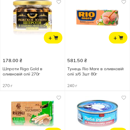
+
+
178.00
₴
581.50
₴
Шпроти Riga Gold в
Тунець Rio Mare в оливковій
оливковій олії 270г
олії з/б 3шт 80г
270 г
240 г