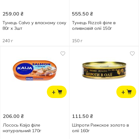
259.00
₴
555.50
₴
Тунець Calvo у власному соку
Тунець Rizzoli філе в
80г х 3шт
оливковій олії 150г
240 г
150 г
+
+
206.00
₴
111.50
₴
Лосось Kaija філе
Шпроти Рижское золото в
натуральний 170г
олії 160г