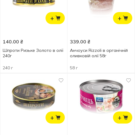
+
+
140.00
₴
339.00
₴
Шпроти Ризьке Золото в олії
Анчоуси Rizzoli в органічній
240г
оливковій олії 58г
240 г
58 г
+
+