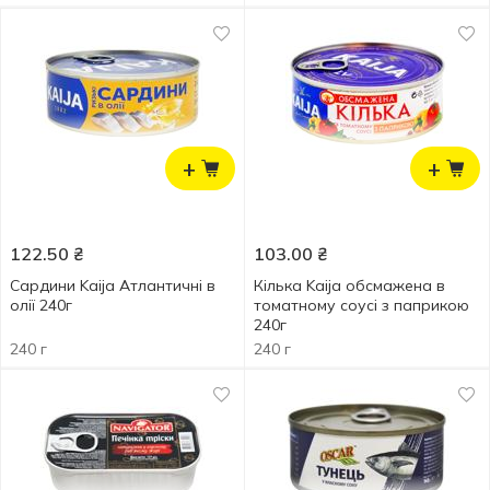
+
+
122.50
₴
103.00
₴
Сардини Kaija Атлантичні в
Кілька Kaija обсмажена в
олії 240г
томатному соусі з паприкою
240г
240 г
240 г