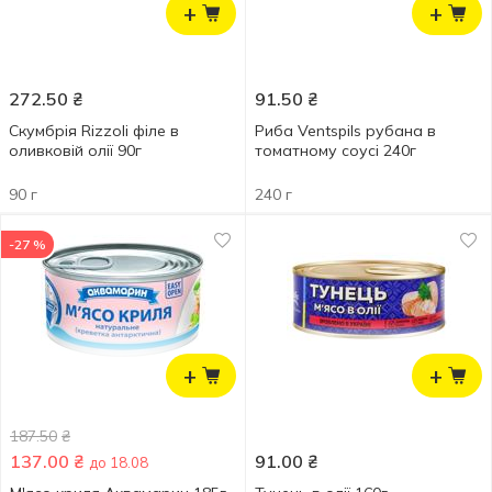
+
+
272.50
₴
91.50
₴
Скумбрія Rizzoli філе в
Риба Ventspils рубана в
оливковій олії 90г
томатному соусі 240г
90 г
240 г
-27 %
+
+
187.50
₴
137.00
₴
91.00
₴
до 18.08