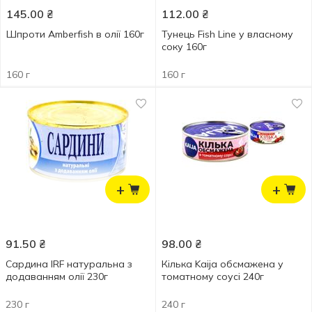
145.00
₴
112.00
₴
Шпроти Amberfish в олії 160г
Тунець Fish Line у власному
соку 160г
160 г
160 г
+
+
91.50
₴
98.00
₴
Сардина IRF натуральна з
Кілька Kaija обсмажена у
додаванням олії 230г
томатному соусі 240г
230 г
240 г