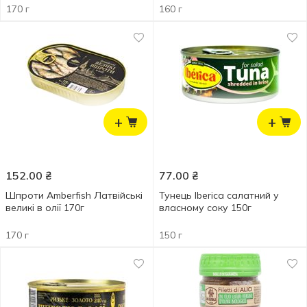
170 г
160 г
+
+
152.00
₴
77.00
₴
Шпроти Amberfish Латвійські
Тунець Iberica салатний у
великі в олії 170г
власному соку 150г
170 г
150 г