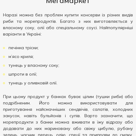
Мегамаркет
Наразі можна без проблем купити консерви із різних видів
риби та морепродуктів. Багато з них виготовляється у
власному соку, олії або спеціальному соусі. Найпопулярніші
варіанти в Україні:
печінка тріски;
м’ясо криля;
тунець у власному соку;
шпроти в олії;
тунець у оливковій олії.
При цьому продукт у банках буває цілим (тушки риби) або
подрібненим. Його можна використовувати для
приготування найсмачніших сендвічів, салатів, холодних
закусок, навіть бульйонів і супів. Варто зазначити, що
морепродукти з банки можна вживати в їжу відразу або
додавати до них мариновану або свіжу цибулю, рубану
зелень, часник, перець, олію, спеції та приправи до смаку.