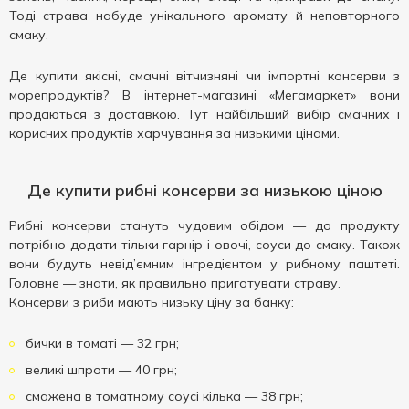
Тоді страва набуде унікального аромату й неповторного
смаку.
Де купити якісні, смачні вітчизняні чи імпортні консерви з
морепродуктів? В інтернет-магазині «Мегамаркет» вони
продаються з доставкою. Тут найбільший вибір смачних і
корисних продуктів харчування за низькими цінами.
Де купити рибні консерви за низькою ціною
Рибні консерви стануть чудовим обідом — до продукту
потрібно додати тільки гарнір і овочі, соуси до смаку. Також
вони будуть невід’ємним інгредієнтом у рибному паштеті.
Головне — знати, як правильно приготувати страву.
Консерви з риби мають низьку ціну за банку:
бички в томаті — 32 грн;
великі шпроти — 40 грн;
смажена в томатному соусі кілька — 38 грн;