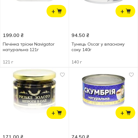
+
+
199.00
₴
94.50
₴
Печінка тріски Navigator
Тунець Oscar у власному
натуральна 121г
соку 140г
121 г
140 г
+
+
171.00
₴
74.50
₴