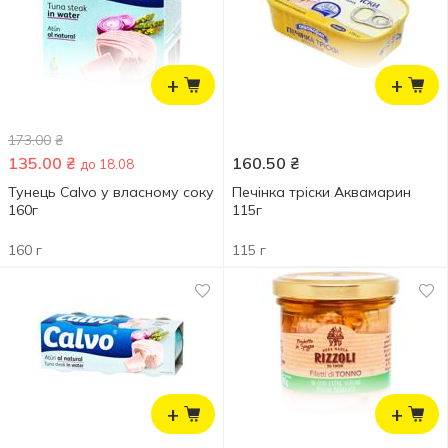
+
+
173.00
₴
135.00
₴
160.50
₴
до 18.08
Тунець Calvo у власному соку
Печінка тріски Аквамарин
160г
115г
160 г
115 г
+
+