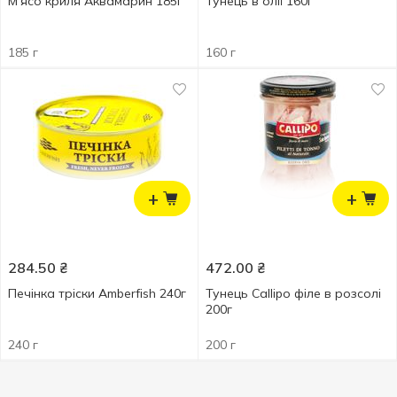
М'ясо криля Аквамарин 185г
Тунець в олії 160г
185 г
160 г
+
+
284.50
₴
472.00
₴
Печінка тріски Amberfish 240г
Тунець Callipo філе в розсолі
200г
240 г
200 г