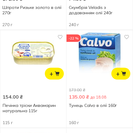
Шпроти Ризьке золото в олії
Скумбрія Veladis з
270г
додаванням олії 240г
270 г
240 г
-22 %
+
+
173.00
₴
154.00
₴
135.00
₴
до 18.08
Печінка тріски Аквамарин
Тунець Calvo в олії 160г
натуральна 115г
115 г
160 г