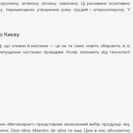
оропеїну, аглікону, лігнану, сквалену. Ці речовини позитивно
ну, перешкоджає утворенню раку грудей і атеросклерозу. У
о Києву
ф, що оливки й маслини — це не те саме, навіть збирають їх із
рипущення частково правдиве. Колір залежить від технології
ин «Мегамаркет» представляє величезний вибір продукції, яку
, Diva oliva, Maestro de oliva та інші. Ціни в нас абсолютно