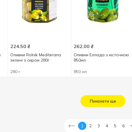
224.50
₴
262.00
₴
и
Оливки Rolnik Mediterana
Оливки Еллада з кісточкою
зелені з сиром 280г
850мл
280 г
850 мл
Показати ще
1
2
3
4
5
6