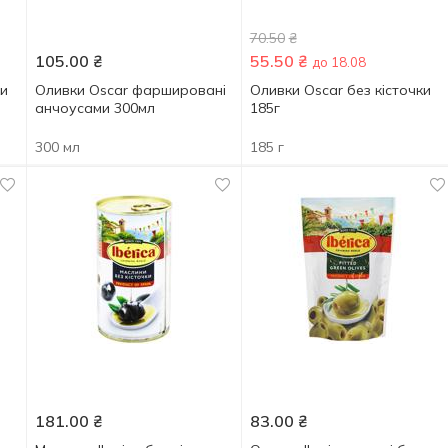
70.50
₴
105.00
₴
55.50
₴
до 18.08
ки
Оливки Oscar фаршировані
Оливки Oscar без кісточки
анчоусами 300мл
185г
300 мл
185 г
181.00
₴
83.00
₴