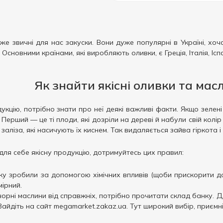
е звичні для нас закуски. Вони дуже популярні в Україні, хоча
 Основними країнами, які виробляють оливки, є Греція, Італія, Ісп
Як знайти якісні оливки та мас
цію, потрібно знати про неї деякі важливі факти. Якщо зелен
Перший — це ті плоди, які дозріли на дереві й набули свій кол
 заліза, які насичують їх киснем. Так видаляється зайва гіркота
ля себе якісну продукцію, дотримуйтесь цих правил:
ку зробили за допомогою хімічних впливів (щоби прискорити до
мірний.
чорні маслини від справжніх, потрібно прочитати склад банку. Д
 Зайдіть на сайт megamarket.zakaz.ua. Тут широкий вибір, приєм