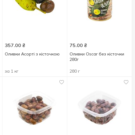
357.00
₴
75.00
₴
Оливки Асорті з кісточкою
Оливки Oscar без кісточки
280г
за 1 кг
280 г