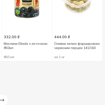
332.00
₴
444.00
₴
Маслини Ellada з кісточкою
Оливки зелені фаршировані
850мл
червоним перцем 141/160
850 мл
за 1 кг