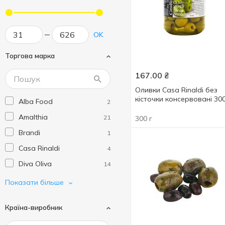
OK
Торгова марка
167.00
₴
Оливки Casa Rinaldi без
кісточки консервовані 30
Alba Food
2
Amalthia
21
300 г
Brandi
1
Casa Rinaldi
4
Diva Oliva
14
Excelencia
1
Показати більше
Fimtad
3
Країна-виробник
Iberica
22