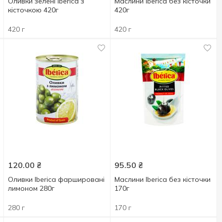
Оливки зелені Iberica з
Маслини Iberica без кісточки
кісточкою 420г
420г
420 г
420 г
120.00
₴
95.50
₴
Оливки Iberica фаршировані
Маслини Iberica без кісточки
лимоном 280г
170г
280 г
170 г