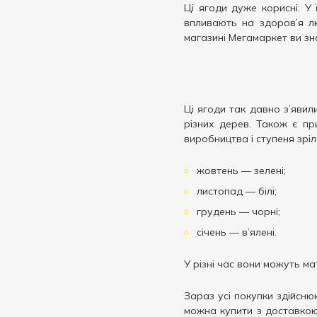
Ці ягоди дуже корисні. У 
впливають на здоров’я л
магазині Мегамаркет ви зна
Ці ягоди так давно з’явил
різних дерев. Також є пр
виробництва і ступеня зрі
жовтень — зелені;
листопад — білі;
грудень — чорні;
січень — в’ялені.
У різні час вони можуть мат
Зараз усі покупки здійсню
можна купити з доставкою 