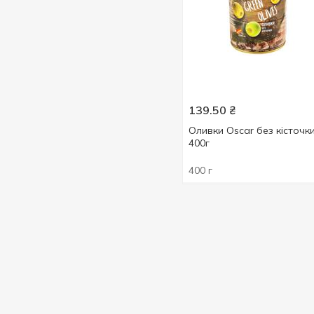
850 г
1
139.50
₴
Оливки Oscar без кісточк
400г
400 г