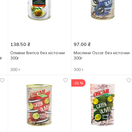
138.50
₴
97.00
₴
Оливки Iberica без кісточки
Маслини Oscar без кісточки
0г
300г
300г
300 г
300 г
-21 %