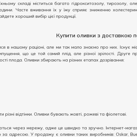
їхньому складі міститься багато гідрокситозолу, тирозолу, оле
юдини. Часте вживання їх у їжу сприяє зниженню холестери
йдете хороший вибір цієї продукції.
Купити оливки з доставкою п
ися в нашому раціоні, але ми так мало знаємо про них. Існує мі
ипущення, що це той самий плід, але різної зрілості. Друге п
лості плода. Оливки збирають на різних етапах дозрівання:
и різні відтінки. Оливки бувають жовті, рожеві та фіолетові.
ються через мережу, адже це швидко та зручно. Інтернет-магаз
за адресою. У продажу є оливки таких виробників: Oskar, Bueena