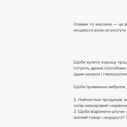
Оливки та маслини — це вж
місцевості вони не ростуть.
Щоби купити хорошу продук
готують двома способами. 
їдким натрієм і глюконатом
Щоби правильно вибрати д
Найчастіше продукція, я
колір неяскравий і нерівно
Щоби відрізнити штучні 
якісний товар і недорого?