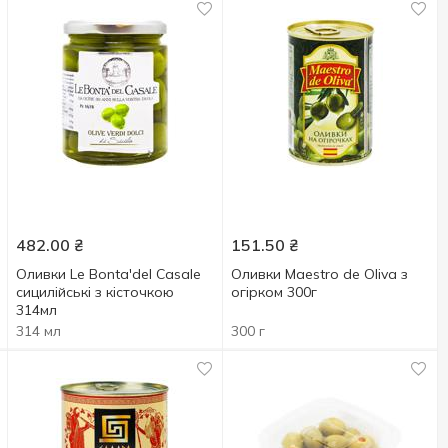
482.00
₴
151.50
₴
Оливки Le Bonta'del Casale
Оливки Maestro de Oliva з
сицилійські з кісточкою
огірком 300г
314мл
314 мл
300 г