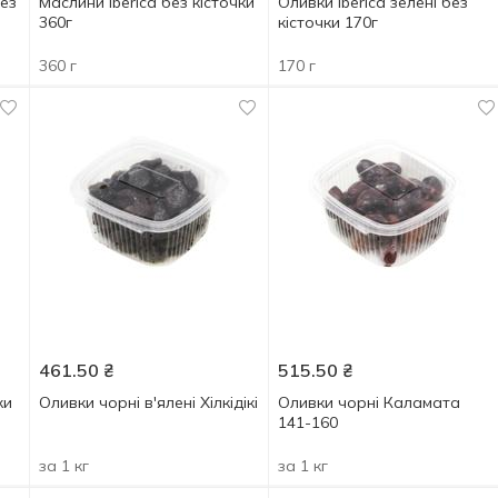
без
Маслини Iberica без кісточки
Оливки Iberica зелені без
360г
кісточки 170г
360 г
170 г
461.50
₴
515.50
₴
ки
Оливки чорні в'ялені Хілкідікі
Оливки чорні Каламата
141-160
за 1 кг
за 1 кг