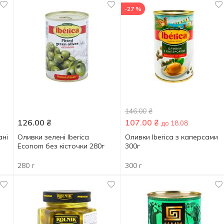
-27 %
146.00
₴
126.00
₴
107.00
₴
до 18.08
ані
Оливки зелені Iberica
Оливки Iberica з каперсами
Econom без кісточки 280г
300г
280 г
300 г