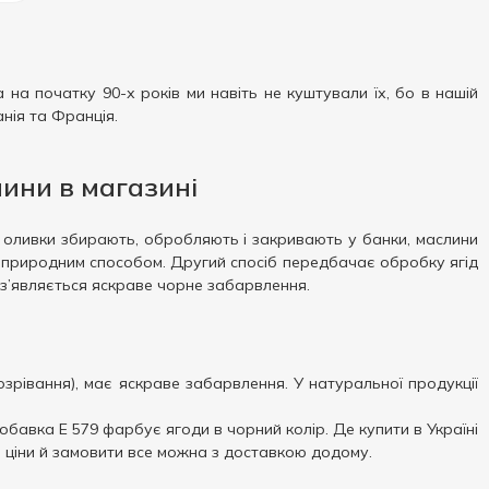
 на початку 90-х років ми навіть не куштували їх, бо в нашій
анія та Франція.
лини в магазині
і оливки збирають, обробляють і закривають у банки, маслини
ір природним способом. Другий спосіб передбачає обробку ягід
 і з’являється яскраве чорне забарвлення.
зрівання), має яскраве забарвлення. У натуральної продукції
обавка Е 579 фарбує ягоди в чорний колір. Де купити в Україні
ні ціни й замовити все можна з доставкою додому.