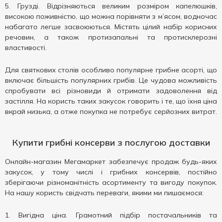
Грузді. Відрізняються великим розміром капелюшків,
високою поживністю, що можна порівняти з м’ясом, водночас
набагато легше засвоюються. Містять цілий набір корисних
речовин, а також протизапальні та протисклерозні
властивості.
Для святкових столів особливо популярне грибне асорті, що
включає більшість популярних грибів. Це чудова можливість
спробувати всі різновиди й отримати задоволення від
застілля. На користь таких закусок говорить і те, що їхня ціна
вкрай низька, а отже покупка не потребує серйозних витрат.
Купити грибні консерви з послугою доставки
Онлайн-магазин Мегамаркет забезпечує продаж будь-яких
закусок, у тому числі і грибних консервів, постійно
зберігаючи різноманітність асортименту та вигоду покупок.
На нашу користь свідчать переваги, якими ми пишаємося:
Вигідна ціна. Грамотний підбір постачальників та