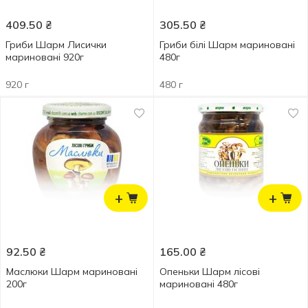
409.50
₴
305.50
₴
Гриби Шарм Лисички
Гриби білі Шарм мариновані
мариновані 920г
480г
920 г
480 г
+
+
92.50
₴
165.00
₴
Маслюки Шарм мариновані
Опеньки Шарм лісові
200г
мариновані 480г