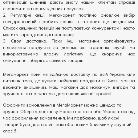
оптимізація цінників дають змогу нашим клієнтам справді
економити на повсякденних покупках.
Регулярні акції. Мегамаркет постійно оновлює вибір
спецпропозицій і робить шопінг в інтернеті ще вигіднішим.
Список акційних позицій не поступається конкурентам і часто
містить справді вигідні пропозиції.
Своя доставка. Поки інші магазини організовують
підвезення продуктів за допомогою сторонніх служб, ми
використовуємо власну логістику, що скорочує час
очікування і зберігає свіжість товарів.
Мегамаркет поки не здійснює доставку по всій Україні, але
питання того, де купити найкращі продукти в Києві, можна
вважати вирішеним. Наш магазин дає максимум вигоди та
зручності зі своєчасною доставкою якісної провізії.
Оформити замовлення в МегаМаркет можна швидко та
зручно. Оберіть доставку Новою поштою або Укрпоштою під
час оформлення замовлення. Ми подбаємо, щоб якісні
товари були доставлені вам або вашим близьким у зручний
спосіб.