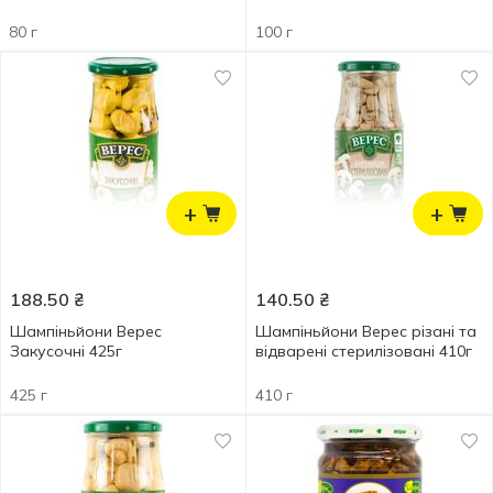
80 г
100 г
+
+
188.50
₴
140.50
₴
Шампіньйони Верес
Шампіньйони Верес різані та
Закусочні 425г
відварені стерилізовані 410г
425 г
410 г