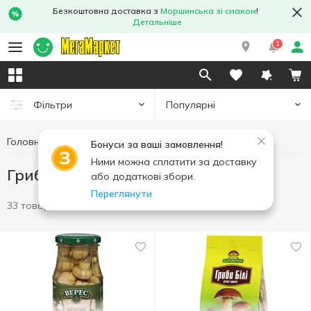
Безкоштовна доставка з
Моршинська зі смаком
!
Детальніше
1
Популярні
Фільтри
Головна
Консерви
Грибна консервація
Бонуси за ваші замовлення!
Ними можна сплатити за доставку
Грибна консервація
або додаткові збори.
Переглянути
33 товари