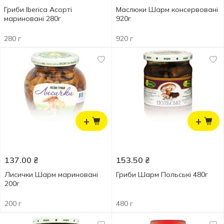
Гриби Iberica Асорті
Маслюки Шарм консервовані
мариновані 280г
920г
280 г
920 г
+
+
137.00
₴
153.50
₴
Лисички Шарм мариновані
Гриби Шарм Польські 480г
200г
200 г
480 г