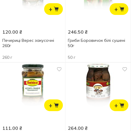
+
+
120.00
₴
246.50
₴
Печериці Верес закусочні
Гриби Боровичок білі сушені
260г
50г
260 г
50 г
+
+
111.00
₴
264.00
₴