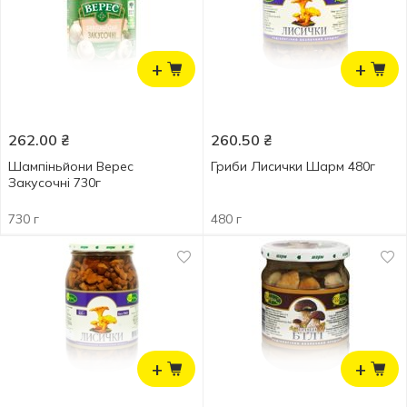
+
+
262.00
₴
260.50
₴
Шампіньйони Верес
Гриби Лисички Шарм 480г
Закусочні 730г
730 г
480 г
+
+