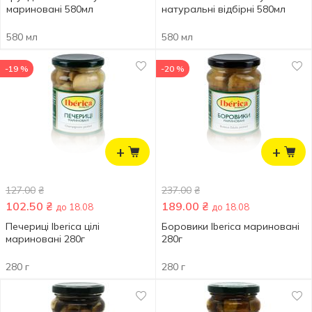
мариновані 580мл
натуральні відбірні 580мл
580 мл
580 мл
-19 %
-20 %
+
+
127.00
₴
237.00
₴
102.50
₴
189.00
₴
до 18.08
до 18.08
Печериці Iberica цілі
Боровики Iberica мариновані
мариновані 280г
280г
280 г
280 г