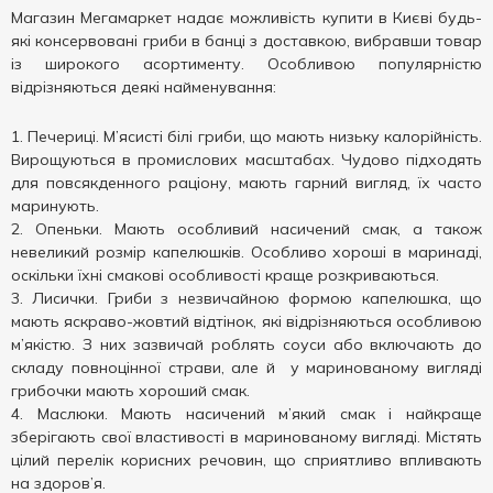
Магазин Мегамаркет надає можливість купити в Києві будь-
які консервовані гриби в банці з доставкою, вибравши товар
із широкого асортименту. Особливою популярністю
відрізняються деякі найменування:
Печериці. М’ясисті білі гриби, що мають низьку калорійність.
Вирощуються в промислових масштабах. Чудово підходять
для повсякденного раціону, мають гарний вигляд, їх часто
маринують.
Опеньки. Мають особливий насичений смак, а також
невеликий розмір капелюшків. Особливо хороші в маринаді,
оскільки їхні смакові особливості краще розкриваються.
Лисички. Гриби з незвичайною формою капелюшка, що
мають яскраво-жовтий відтінок, які відрізняються особливою
м’якістю. З них зазвичай роблять соуси або включають до
складу повноцінної страви, але й у маринованому вигляді
грибочки мають хороший смак.
Маслюки. Мають насичений м’який смак і найкраще
зберігають свої властивості в маринованому вигляді. Містять
цілий перелік корисних речовин, що сприятливо впливають
на здоров’я.