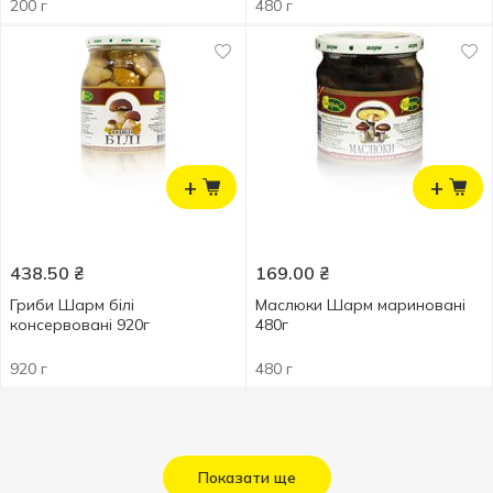
200 г
480 г
+
+
438.50
₴
169.00
₴
Гриби Шарм білі
Маслюки Шарм мариновані
консервовані 920г
480г
920 г
480 г
Показати ще