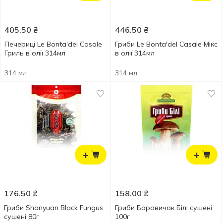
405.50
₴
446.50
₴
Печериці Le Bonta'del Casale
Гриби Le Bonta'del Casale Мікс
Гриль в олії 314мл
в олії 314мл
314 мл
314 мл
+
+
176.50
₴
158.00
₴
Гриби Shanyuan Black Fungus
Гриби Боровичок Білі сушені
сушені 80г
100г