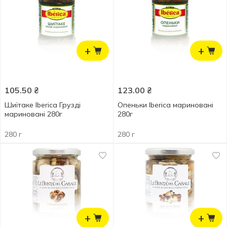
+
+
105.50
₴
123.00
₴
Шиїтаке Iberica Грузді
Опеньки Iberica мариновані
мариновані 280г
280г
280 г
280 г
+
+