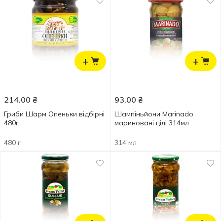
+
+
214.00
₴
93.00
₴
Гриби Шарм Опеньки відбірні
Шампіньйони Marinado
480г
мариновані цілі 314мл
480 г
314 мл