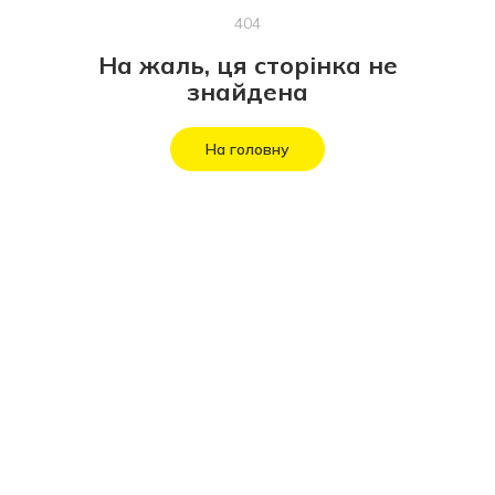
404
На жаль, ця сторінка не
знайдена
На головну