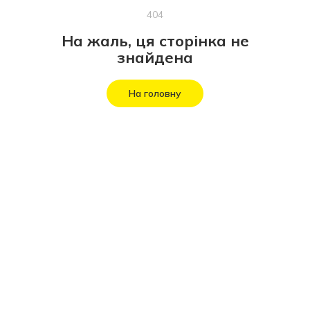
404
На жаль, ця сторінка не
знайдена
На головну