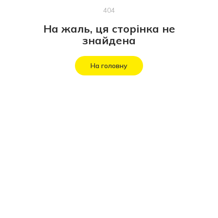
404
На жаль, ця сторінка не
знайдена
На головну