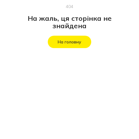
404
На жаль, ця сторінка не
знайдена
На головну