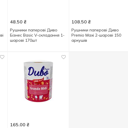
48.50
₴
108.50
₴
Рушники паперові Диво
Рушники паперові Диво
ві
Бізнес Basic V-складання 1-
Premio Maxi 2-шарові 150
шарові 170шт
аркушів
165.00
₴