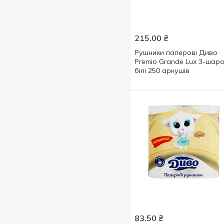
200 шт
1
215.00
₴
Рушники паперові Диво
Premio Grande Lux 3-шаро
білі 250 аркушів
83.50
₴