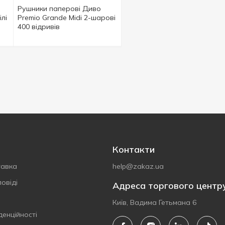
Рушники паперові Диво
лі
Premio Grande Midi 2-шарові
400 відривів
Контакти
тавка
help@zakaz.ua
овіді
Адреса торгового центр
Київ, Вадима Гетьмана 6
денційності