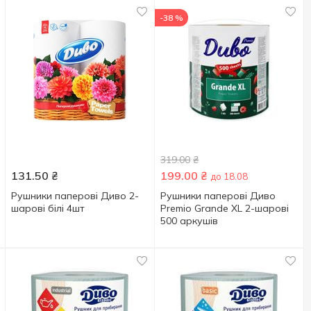
-38 %
319.00
₴
131.50
₴
199.00
₴
до 18.08
Рушники паперові Диво 2-
Рушники паперові Диво
шарові білі 4шт
Premio Grande XL 2-шарові
500 аркушів