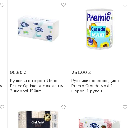
90.50
₴
261.00
₴
Рушники паперові Диво
Рушники паперові Диво
ня
Бізнес Optimal V-складення
Premio Grande Maxi 2-
2-шарові 150шт
шарові 1 рулон