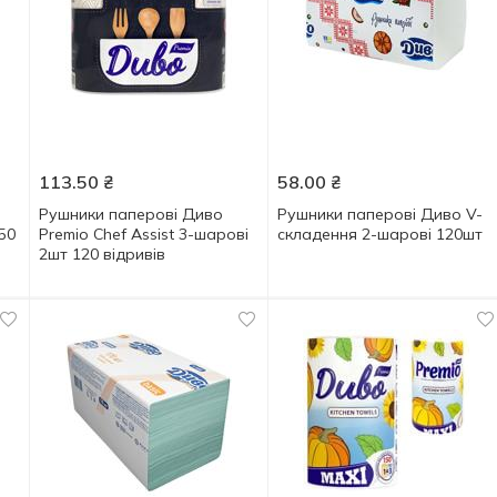
113.50
₴
58.00
₴
Рушники паперові Диво
Рушники паперові Диво V-
50
Premio Chef Assist 3-шарові
складення 2-шарові 120шт
2шт 120 відривів