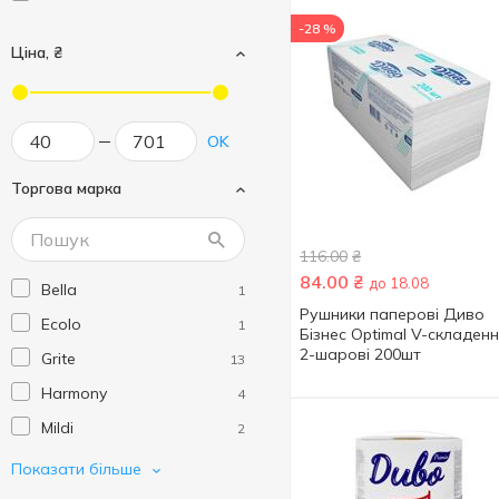
-28 %
Ціна, ₴
OK
Торгова марка
116.00
₴
84.00
₴
до 18.08
Bella
1
Рушники паперові Диво
Ecolo
1
Бізнес Optimal V-складен
2-шарові 200шт
Grite
13
Harmony
4
Mildi
2
Ruta
11
Показати більше
Selpak
6