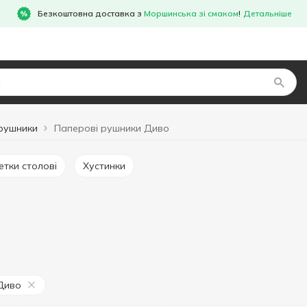
Безкоштовна доставка з
Моршинська зі смаком
!
Детальніше
рушники
Паперові рушники Диво
ветки столові
Хустинки
о
Диво