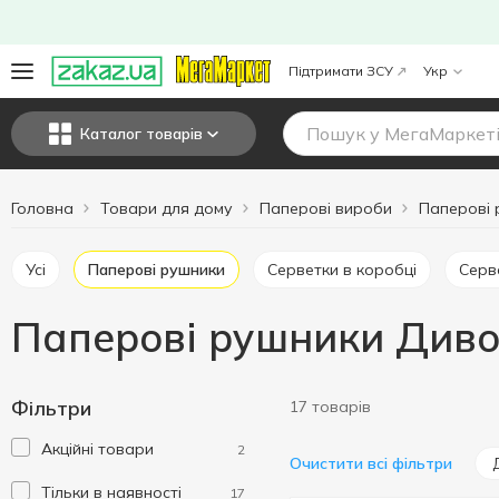
Підтримати ЗСУ
Укр
Каталог товарів
Головна
Товари для дому
Паперові вироби
Паперові 
Усі
Паперові рушники
Серветки в коробці
Сер
Паперові рушники Див
Фільтри
17 товарів
Акційні товари
2
Очистити всі фільтри
Тільки в наявності
17