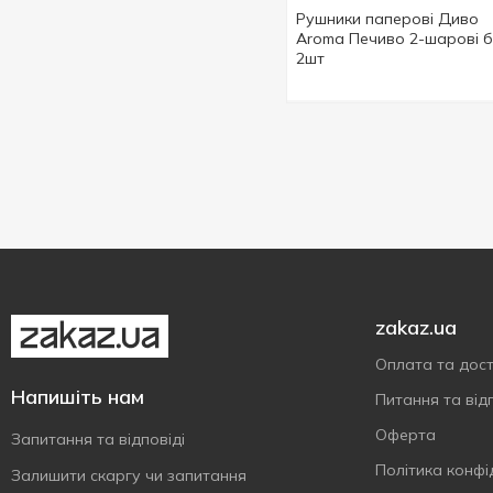
Рушники паперові Диво
Aroma Печиво 2-шарові бі
2шт
zakaz.ua
Оплата та дос
Напишіть нам
Питання та відп
Оферта
Запитання та відповіді
Політика конфі
Залишити скаргу чи запитання