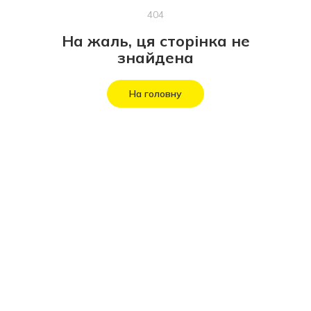
404
На жаль, ця сторінка не
знайдена
На головну