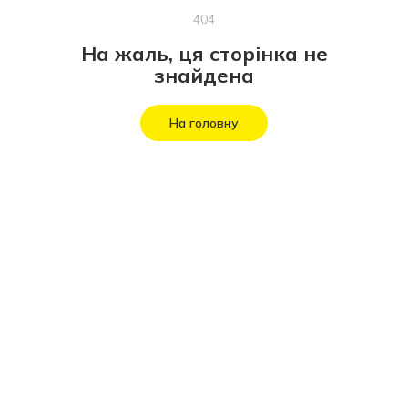
404
На жаль, ця сторінка не
знайдена
На головну