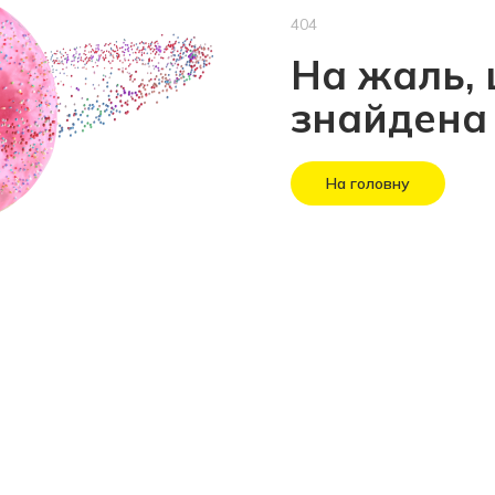
404
На жаль, 
знайдена
На головну