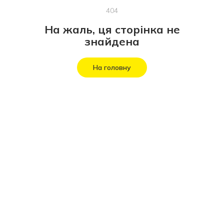
404
На жаль, ця сторінка не
знайдена
На головну