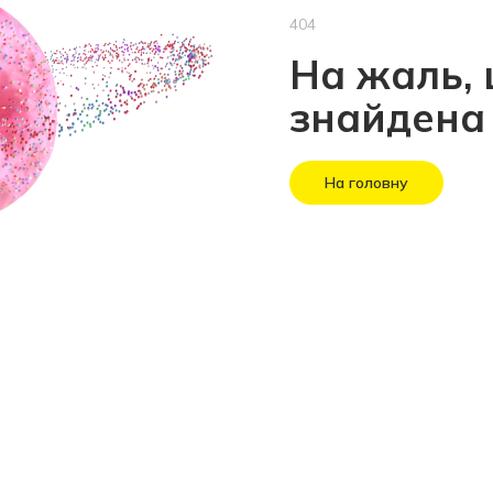
404
На жаль, 
знайдена
На головну