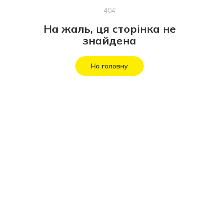
404
На жаль, ця сторінка не
знайдена
На головну