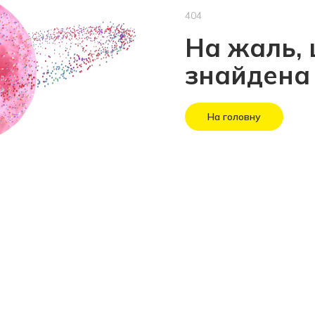
404
На жаль, 
знайдена
На головну