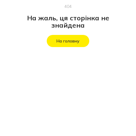
404
На жаль, ця сторінка не
знайдена
На головну