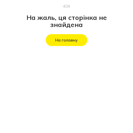
404
На жаль, ця сторінка не
знайдена
На головну