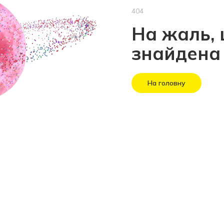
404
На жаль, 
знайдена
На головну