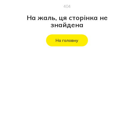
404
На жаль, ця сторінка не
знайдена
На головну