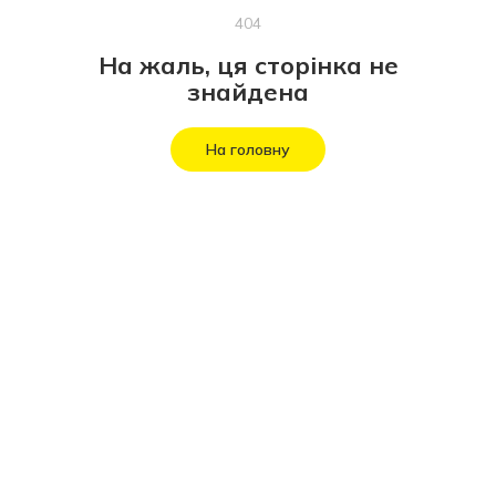
404
На жаль, ця сторінка не
знайдена
На головну