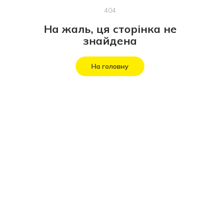
404
На жаль, ця сторінка не
знайдена
На головну