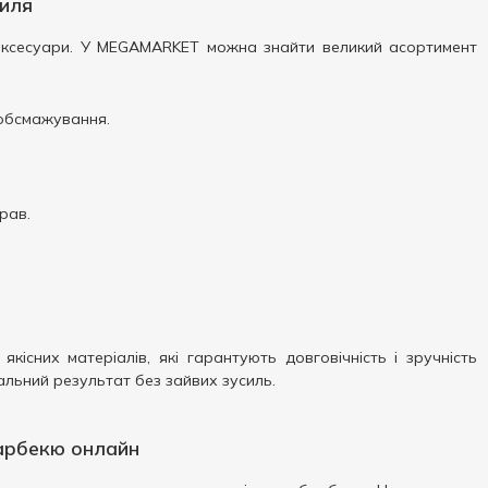
риля
 аксесуари. У MEGAMARKET можна знайти великий асортимент
 обсмажування.
рав.
існих матеріалів, які гарантують довговічність і зручність
альний результат без зайвих зусиль.
арбекю онлайн