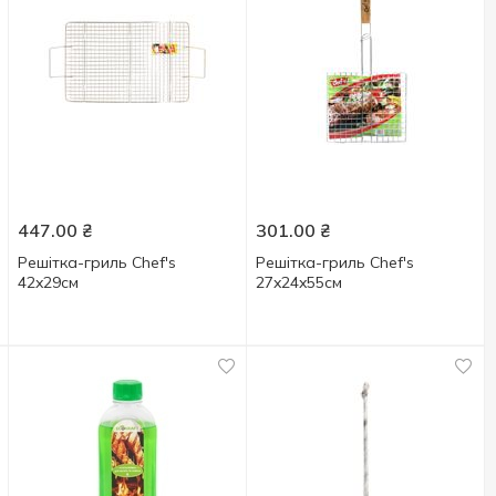
447.00
₴
301.00
₴
Решітка-гриль Chef's
Решітка-гриль Chef's
42x29см
27x24x55см