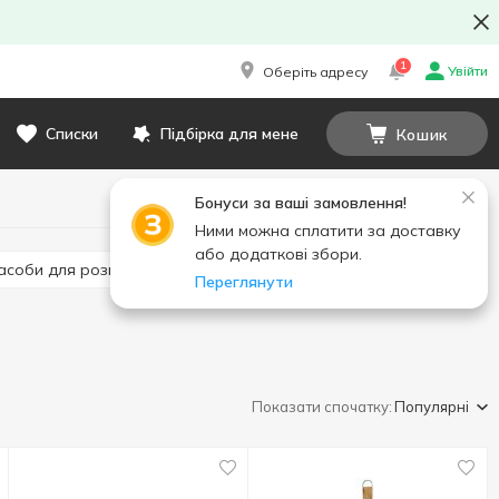
1
Увійти
Оберіть адресу
Списки
Підбірка для мене
Кошик
Бонуси за ваші замовлення!
Ними можна сплатити за доставку
або додаткові збори.
Засоби для розпалювання
Інші товари для барбекю
Переглянути
Показати спочатку:
Популярні