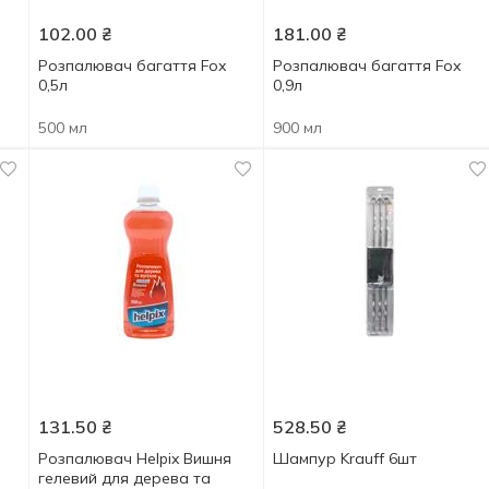
102.00
₴
181.00
₴
Розпалювач багаття Fox
Розпалювач багаття Fox
0,5л
0,9л
500 мл
900 мл
131.50
₴
528.50
₴
Розпалювач Helpix Вишня
Шампур Krauff 6шт
гелевий для дерева та