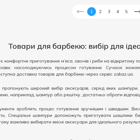
1
2
3
4
5
Товари для барбекю: вибір для іде
є комфортне приготування м’яса, овочів і риби на відкритому 
рави, насолоджуючись процесом готування. Сучасні можлив
оступна доставка товарів для барбекю через сервіс zakaz.ua.
 пропонують широкий вибір аксесуарів, серед яких шампури, ре
кю, наприклад, шампур або решітку, достатньо обрати відповідн
рументи зроблять процес готування зручнішим і швидшим. Вис
ість. Спеціальні шампури допоможуть приготувати шашлики б
тому важливо вибирати якісні аксесуари для ідеального результ