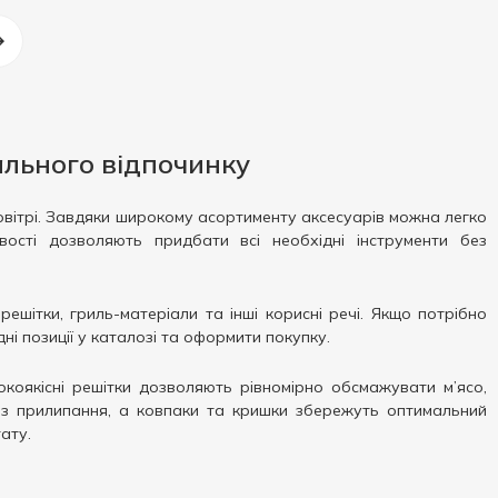
ального відпочинку
повітрі. Завдяки широкому асортименту аксесуарів можна легко
ості дозволяють придбати всі необхідні інструменти без
шітки, гриль-матеріали та інші корисні речі. Якщо потрібно
і позиції у каталозі та оформити покупку.
окоякісні решітки дозволяють рівномірно обсмажувати м’ясо,
ез прилипання, а ковпаки та кришки збережуть оптимальний
ату.