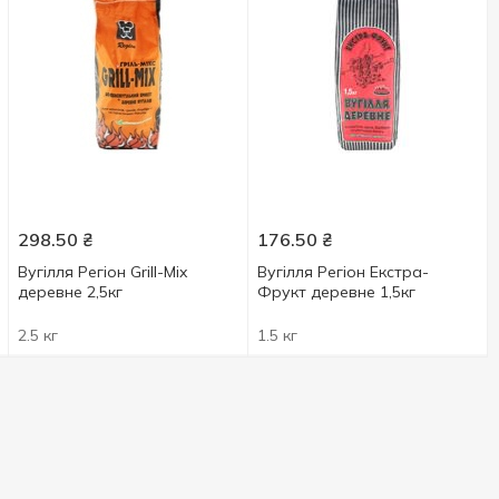
298.50
₴
176.50
₴
Вугілля Регіон Grill-Mix
Вугілля Регіон Екстра-
деревне 2,5кг
Фрукт деревне 1,5кг
2.5 кг
1.5 кг