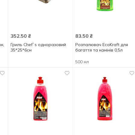
352.50
₴
83.50
₴
к,
Гриль Chef`s одноразовий
Розпалювач EcoKraft для
35*25*6см
багаття та камінів 0,5л
500 мл