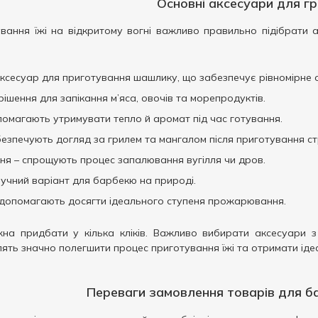
Основні аксесуари для г
вання їжі на відкритому вогні важливо правильно підібрати
ксесуар для приготування шашлику, що забезпечує рівномірне
ішення для запікання м’яса, овочів та морепродуктів.
омагають утримувати тепло й аромат під час готування.
езпечують догляд за грилем та мангалом після приготування ст
я – спрощують процес запалювання вугілля чи дров.
учний варіант для барбекю на природі.
 допомагають досягти ідеального ступеня прожарювання.
на придбати у кілька кліків. Важливо вибирати аксесуари з як
ять значно полегшити процес приготування їжі та отримати іде
Переваги замовлення товарів для б