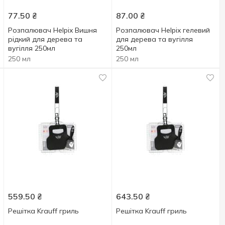
77.50
₴
87.00
₴
Розпалювач Helpix Вишня
Розпалювач Helpix гелевий
рідкий для дерева та
для дерева та вугілля
вугілля 250мл
250мл
250 мл
250 мл
559.50
₴
643.50
₴
Решітка Krauff гриль
Решітка Krauff гриль