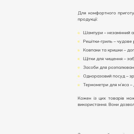
Для комфортного приготу
продукції:
Шампури – незамінний а
Решітки-гриль – чудове р
Ковпаки та кришки – доп
Щітки для чищення – заб
Засоби для розпалюванн
Одноразовий посуд – зр
Термометри для м’яса –
Кожен із цих товарів мож
використання. Вони дозвол