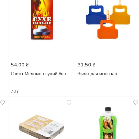
54.00
₴
31.50
₴
Спирт Меломан сухий 8шт
Віяло для мангала
70 г