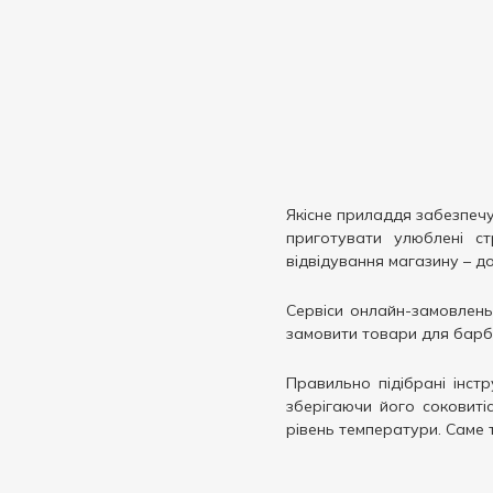
Якісне приладдя забезпечу
приготувати улюблені ст
відвідування магазину – д
Сервіси онлайн-замовлень
замовити товари для барбе
Правильно підібрані інст
зберігаючи його соковит
рівень температури. Саме 