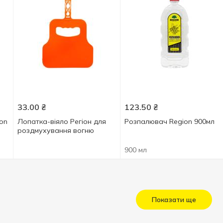
33.00
₴
123.50
₴
on
Лопатка-віяло Регіон для
Розпалювач Region 900мл
роздмухування вогню
900 мл
Показати ще