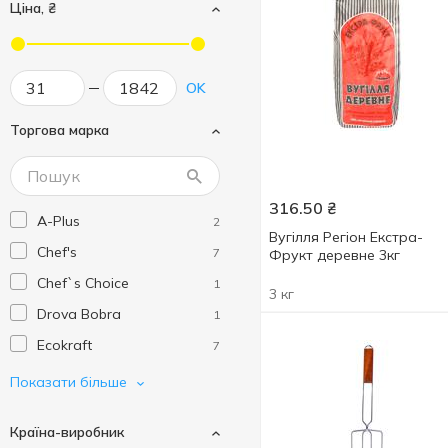
Ціна, ₴
OK
Торгова марка
316.50
₴
A-Plus
2
Вугілля Регіон Екстра-
Chef's
7
Фрукт деревне 3кг
Chef`s Choice
1
3 кг
Drova Bobra
1
Ecokraft
7
FORESTER
1
Показати більше
Fox
2
Країна-виробник
GoodView
1