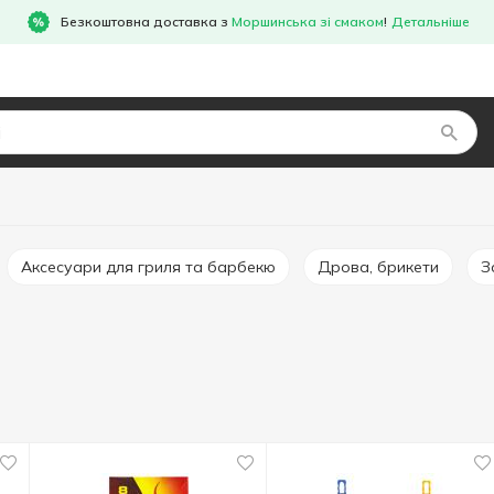
Безкоштовна доставка з
Моршинська зі смаком
!
Детальніше
Аксесуари для гриля та барбекю
Дрова, брикети