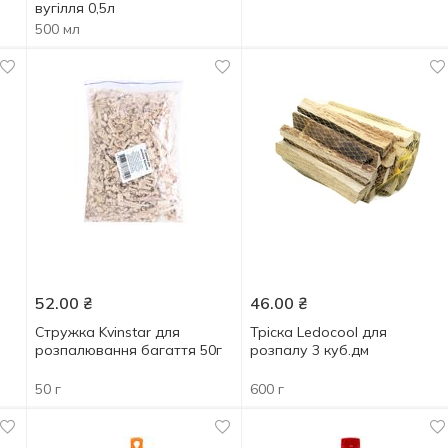
вугілля 0,5л
500 мл
52.00
₴
46.00
₴
Стружка Kvinstar для
Тріска Ledocool для
розпалювання багаття 50г
розпалу 3 куб.дм
50 г
600 г